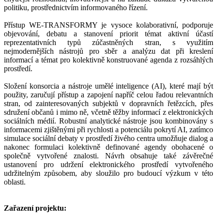
politiku, prostřednictvím informovaného řízení.
Přístup WE-TRANSFORMY je vysoce kolaborativní, podporuje
objevování, debatu a stanovení priorit témat aktivní účastí
reprezentativních typů zúčastněných stran, s využitím
nejmodernějších nástrojů pro sběr a analýzu dat při kreslení
informací a témat pro kolektivně konstruované agenda z rozsáhlých
prostředí.
Složení konsorcia a nástroje umělé inteligence (AI), které mají být
použity, zaručují přístup a zapojení napříč celou řadou relevantních
stran, od zainteresovaných subjektů v dopravních řetězcích, přes
sdružení občanů i mimo ně, včetně těžby informací z elektronických
sociálních médií. Robustní analytické nástroje jsou kombinovány s
informacemi zjištěnými při rychlosti a potenciálu pokrytí AI, zatímco
simulace sociální debaty v prostředí živého centra umožňuje dialog a
nakonec formulaci kolektivně definované agendy obohacené o
společně vytvořené znalosti. Návrh obsahuje také závěrečné
ustanovení pro udržení elektronického prostředí vytvořeného
udržitelným způsobem, aby sloužilo pro budoucí výzkum v této
oblasti.
Zařazení projektu: