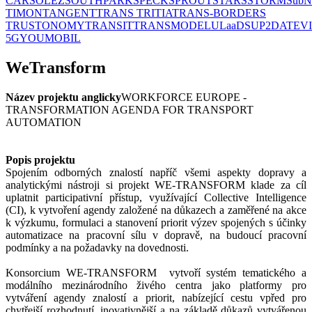
CAR
SOLEZ
SOUTHPARK
SPECK
SPROUT
STARS
STORM
SubN
TIMON
TANGENT
TRANS TRITIA
TRANS-BORDERS
TRUSTONOMY
TRANSIT
TRANSMODEL
ULaaDS
UP2DATE
V
5G
YOUMOBIL
WeTransform
Název projektu anglicky
WORKFORCE EUROPE -
TRANSFORMATION AGENDA FOR TRANSPORT
AUTOMATION
Popis projektu
Spojením odborných znalostí napříč všemi aspekty dopravy a
analytickými nástroji si projekt WE-TRANSFORM klade za cíl
uplatnit participativní přístup, využívající Collective Intelligence
(CI), k vytvoření agendy založené na důkazech a zaměřené na akce
k výzkumu, formulaci a stanovení priorit výzev spojených s účinky
automatizace na pracovní sílu v dopravě, na budoucí pracovní
podmínky a na požadavky na dovednosti.
Konsorcium WE-TRANSFORM vytvoří systém tematického a
modálního mezinárodního živého centra jako platformy pro
vytváření agendy znalostí a priorit, nabízející cestu vpřed pro
chytřejší rozhodnutí, inovativnější a na základě důkazů vytvářenou