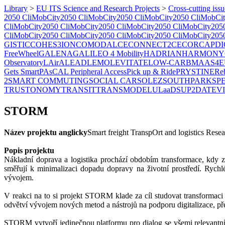
Library
>
EU ITS Science and Research Projects
>
Cross-cutting issu
2050 CliMobCity
2050 CliMobCity
2050 CliMobCity
2050 CliMobCi
CliMobCity
2050 CliMobCity
2050 CliMobCity
2050 CliMobCity
205
CliMobCity
2050 CliMobCity
2050 CliMobCity
2050 CliMobCity
205
GISTIC
COHES3ION
COMODALCE
CONNECT2CE
CORCAP
DI
FreeWheel
GALENA
GALILEO 4 Mobility
HADRIAN
HARMONY
Observatory
LAirA
LEAD
LEMO
LEVITATE
LOW-CARB
MAAS4E
Gets Smart
PAsCAL
Peripheral Access
Pick up & Ride
PRYSTINE
Re
2
SMART COMMUTING
SOCIAL CAR
SOLEZ
SOUTHPARK
SP
TRUSTONOMY
TRANSIT
TRANSMODEL
ULaaDS
UP2DATE
V
STORM
Název projektu anglicky
Smart freight TranspOrt and logistics Res
Popis projektu
Nákladní doprava a logistika prochází obdobím transformace, kdy zvý
směřují k minimalizaci dopadu dopravy na životní prostředí. Rychlé
vývojem.
V reakci na to si projekt STORM klade za cíl studovat transformaci
odvětví vývojem nových metod a nástrojů na podporu digitalizace, pře
STORM vytvoří jedinečnou platformu pro dialog se všemi relevantním