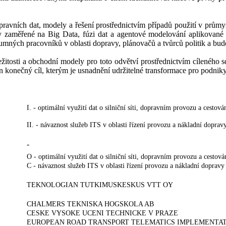
opravních dat, modely a řešení prostřednictvím případů použití v prům
 zaměřené na Big Data, fúzi dat a agentové modelování aplikované n
umných pracovníků v oblasti dopravy, plánovačů a tvůrců politik a bude 
tosti a obchodní modely pro toto odvětví prostřednictvím cíleného sdí
n konečný cíl, kterým je usnadnění udržitelné transformace pro podniky
I. - optimální využití dat o silniční síti, dopravním provozu a cestová
II. - návaznost služeb ITS v oblasti řízení provozu a nákladní doprav
-
O - optimální využití dat o silniční síti, dopravním provozu a cestová
C - návaznost služeb ITS v oblasti řízení provozu a nákladní dopravy
TEKNOLOGIAN TUTKIMUSKESKUS VTT OY
CHALMERS TEKNISKA HOGSKOLA AB
CESKE VYSOKE UCENI TECHNICKE V PRAZE
EUROPEAN ROAD TRANSPORT TELEMATICS IMPLEMENTATI