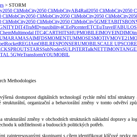
es
>
STORM
ty
2050 CliMobCity
2050 CliMobCity
AB4Rail
2050 CliMobCity
2050 C
0 CliMobCity
2050 CliMobCity
2050 CliMobCity
2050 CliMobCity
205
0 CliMobCity
2050 CliMobCity
2050 CliMobCity
5GMETA
BITS
BON
GNITY
DIT4TraM
Dynaxibility4CE
ePicenter
ETC
EuTravel
FABULOS
ChemMultimodal
ITC4CART
HITS
HUPMOBILE
IMOVE
INDIMO
i
U
MARA
MASAI
MFDS
MOMENTUM
MOSES
MOTIV
MOVE21
MO
belRocket
REGIAmOBIL
RESPONSE
RUMOBIL
SCALE UP
SCORE
ECK
SPROUT
STARS
SubNodes
SULPiTER
TalkNET
​TIMON
TANGE
ITAL 5G
WeTransform
YOUMOBIL
earch Methodologies
šená dostupnost digitálních technologií rychle mění tržní struktury 
 strukturální, organizační a behaviorální změny v tomto odvětví způs
 a strukturální změny v obchodních strukturách nákladní dopravy a log
chodu k udržitelnosti a budoucích politických potřeb.
i zainteresovanými skupinami s cílem identifikovat klíčové prvky pr