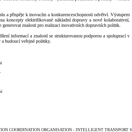
yslu a přispěje k inovacím a konkurenceschopnosti odvětví. Výstupem
a koncepty elektrifikované nákladní dopravy a nové kolaborativní,
generovat znalosti pro realizaci inovativních dopravních politik.
lení informací a znalostí se strukturovanou podporou a spoluprací v
 a budoucí veřejné politiky.
ní
y
ní
ON COORDINATION ORGANISATION - INTELLIGENT TRANSPORT 