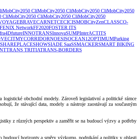
liMobCity
2050 CliMobCity
2050 CliMobCity
2050 CliMobCity
2050
0 CliMobCity
2050 CliMobCity
2050 CliMobCity
2050
VOYAGE
BRAVE
CARNET
CECI
CISMOB
CityZen
CLASS
CO-
FENIX Network
FF2020
FOSTER ITS
nfra4Dfuture
INNOTRANS
InnovaSUMP
InterACT
ITS
VECIT
MYCORRIDOR
NOESIS
OCEAN12
OPTIMUM
Parking
SHAREPLACE
SHOW
SIADE SaaS
SMACKER
SMART BIKING
NT
TRANS TRITIA
TRANS-BORDERS
a logistické obchodní modely. Zároveň legislativní a politické rámce
obují, že stávající data, modely a nástroje zaostávají za současným
istiky z různých perspektiv a zaměřit se na budoucí výzvy a potřeby
o budoucí horizonty a směry výzkumu, podnikání a politiky v oblasti