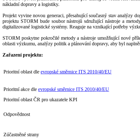
nákladní dopravy a logistiky.
Projekt vyvine novou generaci, přesahující současný stav analýzy d
projektu STORM bude soubor nástrojů sdružující nástroje a metody
digitalizované logistické systémy. Reaguje na vznikající potřeby výzk
STORM poskytne pokročilé metody a nástroje umožňující nové příleži
oblasti výzkumu, analýzy politik a plánování dopravy, aby byl naplně
Zařazení projektu:
Prioritní oblast dle
evropské směrnice ITS 2010/40/EU
Prioritní akce dle
evropské směrnice ITS 2010/40/EU
Prioritní oblast ČR pro ukazatele KPI
Odpovědnost
Zúčastněné strany