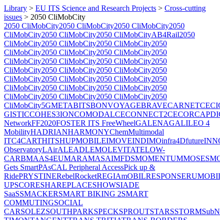
Library
>
EU ITS Science and Research Projects
>
Cross-cutting
issues
>
2050 CliMobCity
2050 CliMobCity
2050 CliMobCity
2050 CliMobCity
2050
CliMobCity
2050 CliMobCity
2050 CliMobCity
AB4Rail
2050
CliMobCity
2050 CliMobCity
2050 CliMobCity
2050
CliMobCity
2050 CliMobCity
2050 CliMobCity
2050
CliMobCity
2050 CliMobCity
2050 CliMobCity
2050
CliMobCity
2050 CliMobCity
2050 CliMobCity
2050
CliMobCity
2050 CliMobCity
2050 CliMobCity
2050
CliMobCity
2050 CliMobCity
2050 CliMobCity
2050
CliMobCity
2050 CliMobCity
2050 CliMobCity
2050
CliMobCity
5GMETA
BITS
BONVOYAGE
BRAVE
CARNET
CECI
GISTIC
COHES3ION
COMODALCE
CONNECT2CE
CORCAP
DI
Network
FF2020
FOSTER ITS
FreeWheel
GALENA
GALILEO 4
Mobility
HADRIAN
HARMONY
ChemMultimodal
ITC4CART
HITS
HUPMOBILE
IMOVE
INDIMO
infra4Dfuture
INN
Observatory
LAirA
LEAD
LEMO
LEVITATE
LOW-
CARB
MAAS4EU
MARA
MASAI
MFDS
MOMENTUM
MOSES
M
Gets Smart
PAsCAL
Peripheral Access
Pick up &
Ride
PRYSTINE
RebelRocket
REGIAmOBIL
RESPONSE
RUMOBI
UP
SCORE
SHAREPLACE
SHOW
SIADE
SaaS
SMACKER
SMART BIKING 2
SMART
COMMUTING
SOCIAL
CAR
SOLEZ
SOUTHPARK
SPECK
SPROUT
STARS
STORM
SubN