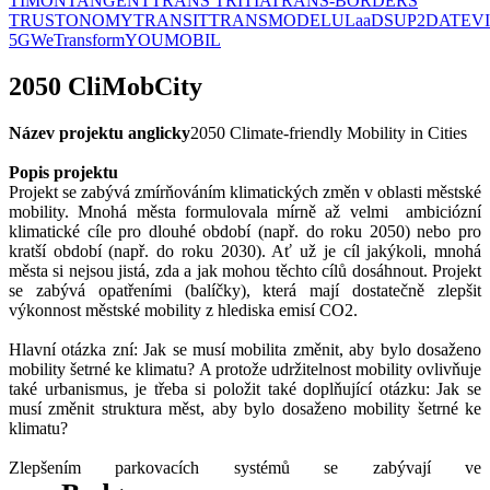
TIMON
TANGENT
TRANS TRITIA
TRANS-BORDERS
TRUSTONOMY
TRANSIT
TRANSMODEL
ULaaDS
UP2DATE
V
5G
WeTransform
YOUMOBIL
2050 CliMobCity
Název projektu anglicky
2050 Climate-friendly Mobility in Cities
Popis projektu
Projekt se zabývá zmírňováním klimatických změn v oblasti městské
mobility. Mnohá města formulovala mírně až velmi ambiciózní
klimatické cíle pro dlouhé období (např. do roku 2050) nebo pro
kratší období (např. do roku 2030). Ať už je cíl jakýkoli, mnohá
města si nejsou jistá, zda a jak mohou těchto cílů dosáhnout. Projekt
se zabývá opatřeními (balíčky), která mají dostatečně zlepšit
výkonnost městské mobility z hlediska emisí CO2.
Hlavní otázka zní: Jak se musí mobilita změnit, aby bylo dosaženo
mobility šetrné ke klimatu? A protože udržitelnost mobility ovlivňuje
také urbanismus, je třeba si položit také doplňující otázku: Jak se
musí změnit struktura měst, aby bylo dosaženo mobility šetrné ke
klimatu?
Zlepšením parkovacích systémů se zabývají ve