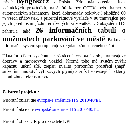
Bydgoszcz
městě
v Polsku. Zde byla zavedena řada
technických prostředků, např. 90 kamer CCTV nebo kamer s
automatickým záznamem, které dohromady pokrývají přibližně 60
% všech křižovatek, a prioritní rádiové vysílače v 80 tramvajích pro
jejich přednostní jízdu na řízených křižovatkách. Subsystém ITS
26 informačních tabulí o
zahrnuje také
možnostech parkování ve městě
. Parkovací
informační systém spolupracuje s regulací zón placeného stání.
Hlavním cílem systému je zkrácení cestovní doby tramvajové
dopravy a motorových vozidel. Kromě toho má systém zvýšit
kapacitu uliční sítě, zlepšit kvalitu přírodního prostředí (např.
snížením množství výfukových plynů) a snížit související náklady
na údržbu a rekonstrukci.
Zařazení projektu:
Prioritní oblast dle
evropské směrnice ITS 2010/40/EU
Prioritní akce dle
evropské směrnice ITS 2010/40/EU
Prioritní oblast ČR pro ukazatele KPI