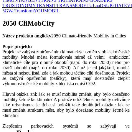
TIMON
TANGENT
TRANS TRITIA
TRANS-BORDERS
TRUSTONOMY
TRANSIT
TRANSMODEL
ULaaDS
UP2DATE
V
5G
WeTransform
YOUMOBIL
2050 CliMobCity
Název projektu anglicky
2050 Climate-friendly Mobility in Cities
Popis projektu
Projekt se zabývá zmírňováním klimatických změn v oblasti městské
mobility. Mnohá města formulovala mírně až velmi ambiciózní
klimatické cíle pro dlouhé období (např. do roku 2050) nebo pro
kratší období (např. do roku 2030). Ať už je cíl jakýkoli, mnohá
města si nejsou jistá, zda a jak mohou těchto cílů dosáhnout. Projekt
se zabývá opatřeními (balíčky), která mají dostatečně zlepšit
výkonnost městské mobility z hlediska emisí CO2.
Hlavní otázka zní: Jak se musí mobilita změnit, aby bylo dosaženo
mobility šetrné ke klimatu? A protože udržitelnost mobility ovlivňuje
také urbanismus, je třeba si položit také doplňující otázku: Jak se
musí změnit struktura měst, aby bylo dosaženo mobility šetrné ke
klimatu?
Zlepšením parkovacích systémů se zabývají ve