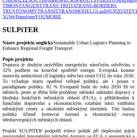
CAR
SOLEZ
SOUTHPARK
SPECK
SPROUT
STARS
STORM
SubN
TIMON
TANGENT
TRANS TRITIA
TRANS-BORDERS
TRUSTONOMY
TRANSIT
TRANSMODEL
ULaaDS
UP2DATE
V
5G
WeTransform
YOUMOBIL
SULPiTER
Název projektu anglicky
Sustainable Urban Logistics Planning to
Enhance Regional Freight Transport
Popis projektu
Doprava je druhým největším energeticky náročným odvětvím, s
32% podílem na konečné spotřebě energie. Evropská komise
stanovila ambiciózní cíl logistiky měst bez emisí CO2 do roku 2030.
To vyžaduje nejen opatření veřejné politiky, ale i posun v
paradigmatu politiky. 82 % Evropanů bude do roku 2050 žít ve
městech, proto je třeba řešit problémy městské nákladní dopravy z
hlediska funkčních městských oblastí (FUA), s přihlédnutím k
funkčním dopravním a ekonomickým vztahům mezi vnitřními
městskými centry a okolními městskými územími. Tím budou
politiky účinně formovat územní a ekonomický rozvoj
středoevropských městských oblastí.
Projekt SULPITER podpořil tvůrce politik při zlepšování jejich
porozumění fenoménům nákladní dopravy ve FUA v energetické a