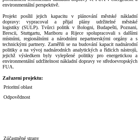
environmentální perspektivě.
Projekt posílil jejich kapacitu v plánování městské nákladní
dopravy: vypracoval a přijal plány udržitelné městské
logistiky (SULP). Tvůrci politik v Bologni, Budapešti, Poznani,
Brescii, Stuttgartu, Mariboru a Rijece spolupracovali s dalšími
místními, regionálními a národními nepartnerskými orgány a s
technickými partnery. Zaměřili se na budování kapacit nadnárodní
politiky a na vývoj nadnárodních analytických a řídicích nástrojů,
jejichž výsledkem byly vylepšené politiky pro energetickou a
environmentální udržitelnost nákladní dopravy ve středoevropských
FUA.
Zařazení projektu:
Prioritní oblast
Odpovědnost
Zúčastněné strany