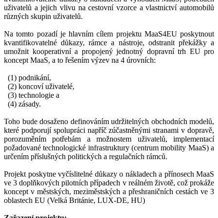
uživatelů a jejich vlivu na cestovní vzorce a vlastnictví automobilů
různých skupin uživatelů.
Na tomto pozadí je hlavním cílem projektu MaaS4EU poskytnout
kvantifikovatelné důkazy, rámce a nástroje, odstranit překážky a
umožnit kooperativní a propojený jednotný dopravní trh EU pro
koncept MaaS, a to řešením výzev na 4 úrovních:
(1) podnikání,
(2) koncoví uživatelé,
(3) technologie a
(4) zásady.
Toho bude dosaženo definováním udržitelných obchodních modelů,
které podporují spolupráci napříč zúčastněnými stranami v dopravě,
porozuměním potřebám a možnostem uživatelů, implementací
požadované technologické infrastruktury (centrum mobility MaaS) a
určením příslušných politických a regulačních rámců.
Projekt poskytne vyčíslitelné důkazy o nákladech a přínosech MaaS
ve 3 doplňkových pilotních případech v reálném životě, což prokáže
koncept v městských, meziměstských a přeshraničních cestách ve 3
oblastech EU (Velká Británie, LUX-DE, HU)
Zařazení projektu: