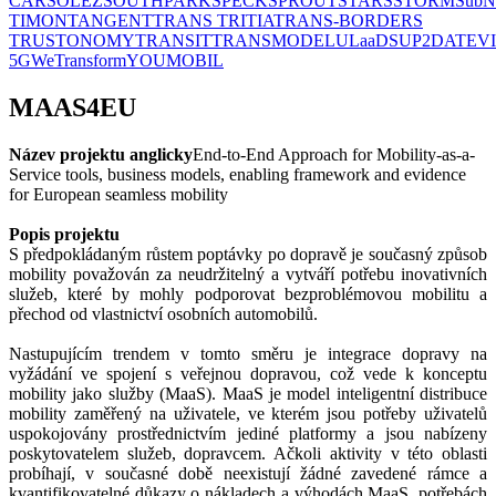
CAR
SOLEZ
SOUTHPARK
SPECK
SPROUT
STARS
STORM
SubN
TIMON
TANGENT
TRANS TRITIA
TRANS-BORDERS
TRUSTONOMY
TRANSIT
TRANSMODEL
ULaaDS
UP2DATE
V
5G
WeTransform
YOUMOBIL
MAAS4EU
Název projektu anglicky
End-to-End Approach for Mobility-as-a-
Service tools, business models, enabling framework and evidence
for European seamless mobility
Popis projektu
S předpokládaným růstem poptávky po dopravě je současný způsob
mobility považován za neudržitelný a vytváří potřebu inovativních
služeb, které by mohly podporovat bezproblémovou mobilitu a
přechod od vlastnictví osobních automobilů.
Nastupujícím trendem v tomto směru je integrace dopravy na
vyžádání ve spojení s veřejnou dopravou, což vede k konceptu
mobility jako služby (MaaS). MaaS je model inteligentní distribuce
mobility zaměřený na uživatele, ve kterém jsou potřeby uživatelů
uspokojovány prostřednictvím jediné platformy a jsou nabízeny
poskytovatelem služeb, dopravcem. Ačkoli aktivity v této oblasti
probíhají, v současné době neexistují žádné zavedené rámce a
kvantifikovatelné důkazy o nákladech a výhodách MaaS, potřebách