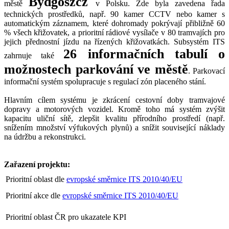
Bydgoszcz
městě
v Polsku. Zde byla zavedena řada
technických prostředků, např. 90 kamer CCTV nebo kamer s
automatickým záznamem, které dohromady pokrývají přibližně 60
% všech křižovatek, a prioritní rádiové vysílače v 80 tramvajích pro
jejich přednostní jízdu na řízených křižovatkách. Subsystém ITS
26 informačních tabulí o
zahrnuje také
možnostech parkování ve městě
. Parkovací
informační systém spolupracuje s regulací zón placeného stání.
Hlavním cílem systému je zkrácení cestovní doby tramvajové
dopravy a motorových vozidel. Kromě toho má systém zvýšit
kapacitu uliční sítě, zlepšit kvalitu přírodního prostředí (např.
snížením množství výfukových plynů) a snížit související náklady
na údržbu a rekonstrukci.
Zařazení projektu:
Prioritní oblast dle
evropské směrnice ITS 2010/40/EU
Prioritní akce dle
evropské směrnice ITS 2010/40/EU
Prioritní oblast ČR pro ukazatele KPI