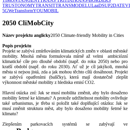
TIMON
TANGENT
TRANS TRITIA
TRANS-BORDERS
TRUSTONOMY
TRANSIT
TRANSMODEL
ULaaDS
UP2DATE
V
5G
WeTransform
YOUMOBIL
2050 CliMobCity
Název projektu anglicky
2050 Climate-friendly Mobility in Cities
Popis projektu
Projekt se zabývá zmírňováním klimatických změn v oblasti městské
mobility. Mnohá města formulovala mírně až velmi ambiciózní
klimatické cíle pro dlouhé období (např. do roku 2050) nebo pro
kratší období (např. do roku 2030). Ať už je cíl jakýkoli, mnohá
města si nejsou jistá, zda a jak mohou těchto cílů dosáhnout. Projekt
se zabývá opatřeními (balíčky), která mají dostatečně zlepšit
výkonnost městské mobility z hlediska emisí CO2.
Hlavní otázka zní: Jak se musí mobilita změnit, aby bylo dosaženo
mobility šetrné ke klimatu? A protože udržitelnost mobility ovlivňuje
také urbanismus, je třeba si položit také doplňující otázku: Jak se
musí změnit struktura měst, aby bylo dosaženo mobility šetrné ke
klimatu?
Zlepšením parkovacích systémů se zabývají ve