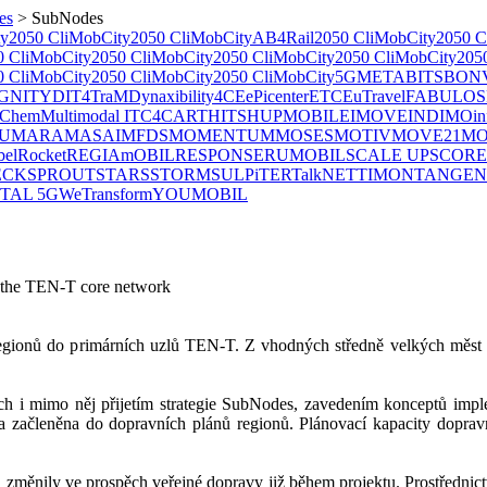
es
>
SubNodes
ty
2050 CliMobCity
2050 CliMobCity
AB4Rail
2050 CliMobCity
2050 C
0 CliMobCity
2050 CliMobCity
2050 CliMobCity
2050 CliMobCity
205
0 CliMobCity
2050 CliMobCity
2050 CliMobCity
5GMETA
BITS
BON
GNITY
DIT4TraM
Dynaxibility4CE
ePicenter
ETC
EuTravel
FABULOS
ChemMultimodal
ITC4CART
HITS
HUPMOBILE
IMOVE
INDIMO
i
U
MARA
MASAI
MFDS
MOMENTUM
MOSES
MOTIV
MOVE21
MO
belRocket
REGIAmOBIL
RESPONSE
RUMOBIL
SCALE UP
SCORE
ECK
SPROUT
STARS
STORM
SULPiTER
TalkNET
​TIMON
TANGEN
ITAL 5G
WeTransform
YOUMOBIL
o the TEN-T core network
regionů do primárních uzlů TEN-T. Z vhodných středně velkých měst v
ch i mimo něj přijetím strategie SubNodes, zavedením konceptů imple
yla začleněna do dopravních plánů regionů. Plánovací kapacity dopra
 změnily ve prospěch veřejné dopravy již během projektu. Prostřednictví