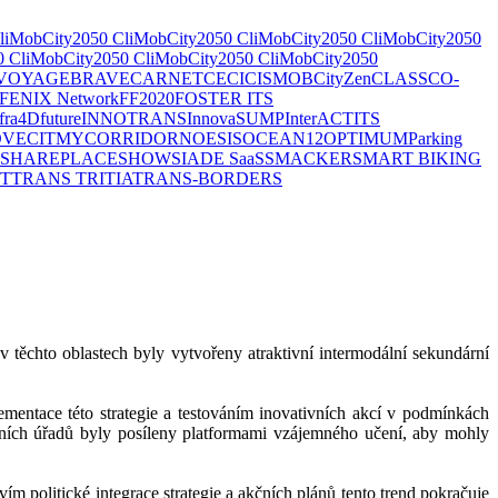
liMobCity
2050 CliMobCity
2050 CliMobCity
2050 CliMobCity
2050
0 CliMobCity
2050 CliMobCity
2050 CliMobCity
2050
VOYAGE
BRAVE
CARNET
CECI
CISMOB
CityZen
CLASS
CO-
FENIX Network
FF2020
FOSTER ITS
nfra4Dfuture
INNOTRANS
InnovaSUMP
InterACT
ITS
VECIT
MYCORRIDOR
NOESIS
OCEAN12
OPTIMUM
Parking
SHAREPLACE
SHOW
SIADE SaaS
SMACKER
SMART BIKING
T
TRANS TRITIA
TRANS-BORDERS
 těchto oblastech byly vytvořeny atraktivní intermodální sekundární
mentace této strategie a testováním inovativních akcí v podmínkách
vních úřadů byly posíleny platformami vzájemného učení, aby mohly
m politické integrace strategie a akčních plánů tento trend pokračuje