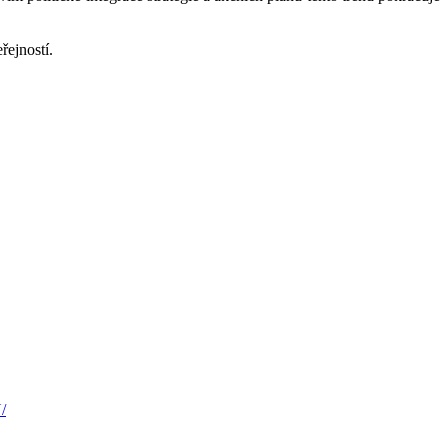
řejností.
/