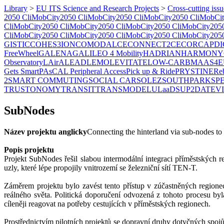
Library
>
EU ITS Science and Research Projects
>
Cross-cutting issu
2050 CliMobCity
2050 CliMobCity
2050 CliMobCity
2050 CliMobCi
CliMobCity
2050 CliMobCity
2050 CliMobCity
2050 CliMobCity
205
CliMobCity
2050 CliMobCity
2050 CliMobCity
2050 CliMobCity
205
GISTIC
COHES3ION
COMODALCE
CONNECT2CE
CORCAP
DI
FreeWheel
GALENA
GALILEO 4 Mobility
HADRIAN
HARMONY
Observatory
LAirA
LEAD
LEMO
LEVITATE
LOW-CARB
MAAS4E
Gets Smart
PAsCAL
Peripheral Access
Pick up & Ride
PRYSTINE
Re
2
SMART COMMUTING
SOCIAL CAR
SOLEZ
SOUTHPARK
SP
TRUSTONOMY
TRANSIT
TRANSMODEL
ULaaDS
UP2DATE
V
SubNodes
Název projektu anglicky
Connecting the hinterland via sub-nodes t
Popis projektu
Projekt SubNodes řešil slabou intermodální integraci příměstských 
uzly, které lépe propojily vnitrozemí se železniční sítí TEN-T.
Záměrem projektu bylo zavést tento přístup v zúčastněných regione
reálného světa. Politická doporučení odvozená z tohoto procesu b
cíleněji reagovat na potřeby cestujících v příměstských regionech.
Prostřednictvím pilotních projektů se dopravní druhy dotyčných spojů