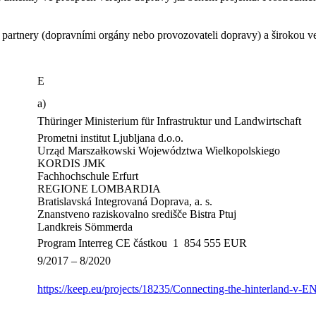
 partnery (dopravními orgány nebo provozovateli dopravy) a širokou ve
E
a)
Thüringer Ministerium für Infrastruktur und Landwirtschaft
Prometni institut Ljubljana d.o.o.
Urząd Marszałkowski Województwa Wielkopolskiego
KORDIS JMK
Fachhochschule Erfurt
REGIONE LOMBARDIA
Bratislavská Integrovaná Doprava, a. s.
Znanstveno raziskovalno središče Bistra Ptuj
Landkreis Sömmerda
Program Interreg CE částkou 1 854 555 EUR
9/2017 – 8/2020
https://keep.eu/projects/18235/Connecting-the-hinterland-v-EN