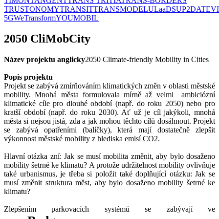
TIMON
TANGENT
TRANS TRITIA
TRANS-BORDERS
TRUSTONOMY
TRANSIT
TRANSMODEL
ULaaDS
UP2DATE
V
5G
WeTransform
YOUMOBIL
2050 CliMobCity
Název projektu anglicky
2050 Climate-friendly Mobility in Cities
Popis projektu
Projekt se zabývá zmírňováním klimatických změn v oblasti městské
mobility. Mnohá města formulovala mírně až velmi ambiciózní
klimatické cíle pro dlouhé období (např. do roku 2050) nebo pro
kratší období (např. do roku 2030). Ať už je cíl jakýkoli, mnohá
města si nejsou jistá, zda a jak mohou těchto cílů dosáhnout. Projekt
se zabývá opatřeními (balíčky), která mají dostatečně zlepšit
výkonnost městské mobility z hlediska emisí CO2.
Hlavní otázka zní: Jak se musí mobilita změnit, aby bylo dosaženo
mobility šetrné ke klimatu? A protože udržitelnost mobility ovlivňuje
také urbanismus, je třeba si položit také doplňující otázku: Jak se
musí změnit struktura měst, aby bylo dosaženo mobility šetrné ke
klimatu?
Zlepšením parkovacích systémů se zabývají ve