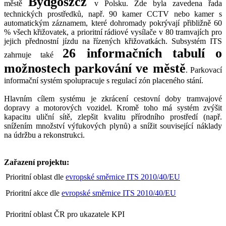
Bydgoszcz
městě
v Polsku. Zde byla zavedena řada
technických prostředků, např. 90 kamer CCTV nebo kamer s
automatickým záznamem, které dohromady pokrývají přibližně 60
% všech křižovatek, a prioritní rádiové vysílače v 80 tramvajích pro
jejich přednostní jízdu na řízených křižovatkách. Subsystém ITS
26 informačních tabulí o
zahrnuje také
možnostech parkování ve městě
. Parkovací
informační systém spolupracuje s regulací zón placeného stání.
Hlavním cílem systému je zkrácení cestovní doby tramvajové
dopravy a motorových vozidel. Kromě toho má systém zvýšit
kapacitu uliční sítě, zlepšit kvalitu přírodního prostředí (např.
snížením množství výfukových plynů) a snížit související náklady
na údržbu a rekonstrukci.
Zařazení projektu:
Prioritní oblast dle
evropské směrnice ITS 2010/40/EU
Prioritní akce dle
evropské směrnice ITS 2010/40/EU
Prioritní oblast ČR pro ukazatele KPI