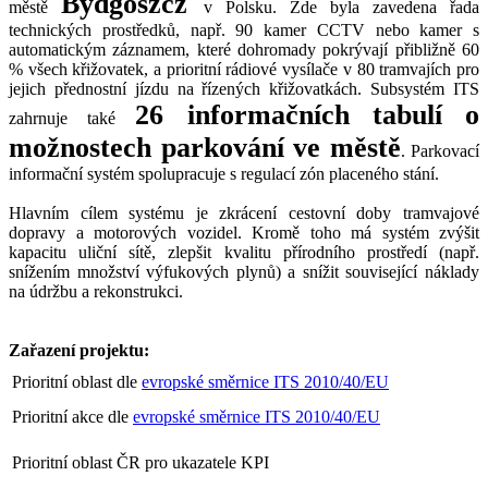
Bydgoszcz
městě
v Polsku. Zde byla zavedena řada
technických prostředků, např. 90 kamer CCTV nebo kamer s
automatickým záznamem, které dohromady pokrývají přibližně 60
% všech křižovatek, a prioritní rádiové vysílače v 80 tramvajích pro
jejich přednostní jízdu na řízených křižovatkách. Subsystém ITS
26 informačních tabulí o
zahrnuje také
možnostech parkování ve městě
. Parkovací
informační systém spolupracuje s regulací zón placeného stání.
Hlavním cílem systému je zkrácení cestovní doby tramvajové
dopravy a motorových vozidel. Kromě toho má systém zvýšit
kapacitu uliční sítě, zlepšit kvalitu přírodního prostředí (např.
snížením množství výfukových plynů) a snížit související náklady
na údržbu a rekonstrukci.
Zařazení projektu:
Prioritní oblast dle
evropské směrnice ITS 2010/40/EU
Prioritní akce dle
evropské směrnice ITS 2010/40/EU
Prioritní oblast ČR pro ukazatele KPI