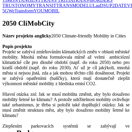
TIMON
TANGENT
TRANS TRITIA
TRANS-BORDERS
TRUSTONOMY
TRANSIT
TRANSMODEL
ULaaDS
UP2DATE
V
5G
WeTransform
YOUMOBIL
2050 CliMobCity
Název projektu anglicky
2050 Climate-friendly Mobility in Cities
Popis projektu
Projekt se zabývá zmírňováním klimatických změn v oblasti městské
mobility. Mnohá města formulovala mírně až velmi ambiciózní
klimatické cíle pro dlouhé období (např. do roku 2050) nebo pro
kratší období (např. do roku 2030). Ať už je cíl jakýkoli, mnohá
města si nejsou jistá, zda a jak mohou těchto cílů dosáhnout. Projekt
se zabývá opatřeními (balíčky), která mají dostatečně zlepšit
výkonnost městské mobility z hlediska emisí CO2.
Hlavní otázka zní: Jak se musí mobilita změnit, aby bylo dosaženo
mobility šetrné ke klimatu? A protože udržitelnost mobility ovlivňuje
také urbanismus, je třeba si položit také doplňující otázku: Jak se
musí změnit struktura měst, aby bylo dosaženo mobility šetrné ke
klimatu?
Zlepšením parkovacích systémů se zabývají ve