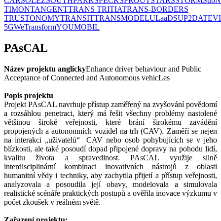
CAR
SOLEZ
SOUTHPARK
SPECK
SPROUT
STARS
STORM
SubN
TIMON
TANGENT
TRANS TRITIA
TRANS-BORDERS
TRUSTONOMY
TRANSIT
TRANSMODEL
ULaaDS
UP2DATE
V
5G
WeTransform
YOUMOBIL
PAsCAL
Název projektu anglicky
Enhance driver behaviour and Public
Acceptance of Connected and Autonomous vehicLes
Popis projektu
Projekt PAsCAL navrhuje přístup zaměřený na zvyšování povědomí
a rozsáhlou penetraci, který má řešit všechny problémy nastolené
většinou široké veřejnosti, které brání širokému zavádění
propojených a autonomních vozidel na trh (CAV). Zaměří se nejen
na interakci „uživatelů“ CAV nebo osob pohybujících se v jeho
blízkosti, ale také posoudí dopad připojené dopravy na pohodu lidí,
kvalitu života a spravedlnost. PAsCAL využije silně
interdisciplinární kombinaci inovativních nástrojů z oblasti
humanitní vědy i techniky, aby zachytila ​​přijetí a přístup veřejnosti,
analyzovala a posoudila její obavy, modelovala a simulovala
realistické scénáře praktických postupů a ověřila inovace výzkumu v
počet zkoušek v reálném světě.
Zařazení projektu: