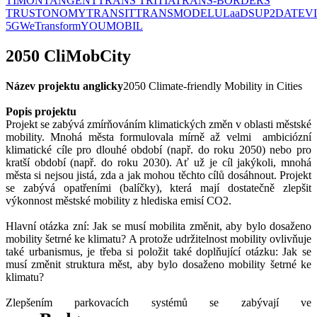
TIMON
TANGENT
TRANS TRITIA
TRANS-BORDERS
TRUSTONOMY
TRANSIT
TRANSMODEL
ULaaDS
UP2DATE
V
5G
WeTransform
YOUMOBIL
2050 CliMobCity
Název projektu anglicky
2050 Climate-friendly Mobility in Cities
Popis projektu
Projekt se zabývá zmírňováním klimatických změn v oblasti městské
mobility. Mnohá města formulovala mírně až velmi ambiciózní
klimatické cíle pro dlouhé období (např. do roku 2050) nebo pro
kratší období (např. do roku 2030). Ať už je cíl jakýkoli, mnohá
města si nejsou jistá, zda a jak mohou těchto cílů dosáhnout. Projekt
se zabývá opatřeními (balíčky), která mají dostatečně zlepšit
výkonnost městské mobility z hlediska emisí CO2.
Hlavní otázka zní: Jak se musí mobilita změnit, aby bylo dosaženo
mobility šetrné ke klimatu? A protože udržitelnost mobility ovlivňuje
také urbanismus, je třeba si položit také doplňující otázku: Jak se
musí změnit struktura měst, aby bylo dosaženo mobility šetrné ke
klimatu?
Zlepšením parkovacích systémů se zabývají ve