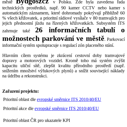
Bydgoszcz
městě
v Polsku. Zde byla zavedena řada
technických prostředků, např. 90 kamer CCTV nebo kamer s
automatickým záznamem, které dohromady pokrývají přibližně 60
% všech křižovatek, a prioritní rádiové vysílače v 80 tramvajích pro
jejich přednostní jízdu na řízených křižovatkách. Subsystém ITS
26 informačních tabulí o
zahrnuje také
možnostech parkování ve městě
. Parkovací
informační systém spolupracuje s regulací zón placeného stání.
Hlavním cílem systému je zkrácení cestovní doby tramvajové
dopravy a motorových vozidel. Kromě toho má systém zvýšit
kapacitu uliční sítě, zlepšit kvalitu přírodního prostředí (např.
snížením množství výfukových plynů) a snížit související náklady
na údržbu a rekonstrukci.
Zařazení projektu:
Prioritní oblast dle
evropské směrnice ITS 2010/40/EU
Prioritní akce dle
evropské směrnice ITS 2010/40/EU
Prioritní oblast ČR pro ukazatele KPI