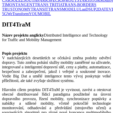
CAR
SOLEZ
SOUTHPARK
SPECK
SPROUT
STARS
STORM
SubN
TIMON
TANGENT
TRANS TRITIA
TRANS-BORDERS
TRUSTONOMY
TRANSIT
TRANSMODEL
ULaaDS
UP2DATE
V
5G
WeTransform
YOUMOBIL
DIT4TraM
Název projektu anglicky
Distributed Intelligence and Technology
for Traffic and Mobility Management
Popis projektu
V nadcházejících desetiletích se očekává změna podoby odvětví
dopravy. Tuto změnu pohání služby mobility zaměřené na uživatele,
integrované a inteligentní dopravní sítě, ceny a platby, automatizace,
bezpečnost a zabezpečení, jakož i veřejné a soukromé inovace.
Vedle Big Dat a umělé inteligence tento vývoj poskytuje velké
příležitosti, ale také zvyšuje složitost systému.
Hlavním cílem projektu DIT4TraM je vyvinout, zavést a otestovat
obecné distribuované řídicí paradigma použitelné na úrovni
dopravního provozu, řízení mobility, synchronizace poptávky a
nabídky a sdílené mobility, včetně pokročilé technologie
monitorování, odhadování a předvídání (strojového učení) a
souvisejících algoritmů pro různé nové koncepce multimodálního