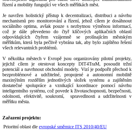
řízení a mobility fungující ve všech měřítkách měst.
Je navržen holistický přístup k decentralizaci, distribuci a návrhu
mechanismů pro monitorování a řízení, jehož cílem je dosáhnout
sociálního optima, avšak pouze s nezbytnou výměnou informací,
což je dále převedeno do čtyř klíčových aplikačních oblastí
odpovídajících čtyřem vzájemně se prolínajícím městským
měřítkům, která byla pečlivě vybrána tak, aby bylo zajištěno řešení
všech relevantních problémů.
V několika městech v Evropě jsou organizovány pilotní projekty,
jejichž cílem je otestovat koncepty DIT4TraM, posoudit tržní
potenciál a navrhnout obchodní modely. Vizí je podpořit přechod k
bezproblémové a udržitelné, propojené a autonomní mobilitě
maxinýlním rozdělím jednotlivých složek systému a zajištěním
dostatečné spolupráce a vznikající koordinace pomocí návrhu
inteligentního systému, což povede k životaschopnosti, bezpečnosti,
odolnosti, efektivitě, soukromí, spravedlnosti a udržitelnosti v
měřítku města.
Zařazení projektu:
Prioritní oblast dle
evropské směrnice ITS 2010/40/EU