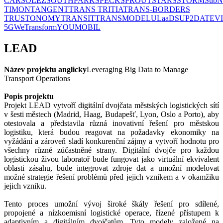
CAR
SOLEZ
SOUTHPARK
SPECK
SPROUT
STARS
STORM
SubN
TIMON
TANGENT
TRANS TRITIA
TRANS-BORDERS
TRUSTONOMY
TRANSIT
TRANSMODEL
ULaaDS
UP2DATE
V
5G
WeTransform
YOUMOBIL
LEAD
Název projektu anglicky
Leveraging Big Data to Manage
Transport Operations
Popis projektu
Projekt LEAD vytvoří digitální dvojčata městských logistických sítí
v šesti městech (Madrid, Haag, Budapešť, Lyon, Oslo a Porto), aby
otestovala a představila různá inovativní řešení pro městskou
logistiku, která budou reagovat na požadavky ekonomiky na
vyžádání a zároveň sladí konkurenční zájmy a vytvoří hodnotu pro
všechny různé zúčastněné strany. Digitální dvojče pro každou
logistickou živou laboratoř bude fungovat jako virtuální ekvivalent
oblasti zásahu, bude integrovat zdroje dat a umožní modelovat
možné strategie řešení problémů před jejich vznikem a v okamžiku
jejich vzniku.
Tento proces umožní vývoj široké škály řešení pro sdílené,
propojené a nízkoemisní logistické operace, řízené přístupem k
adaptivním a digitálním dvojčatům. Tyto modely založené na