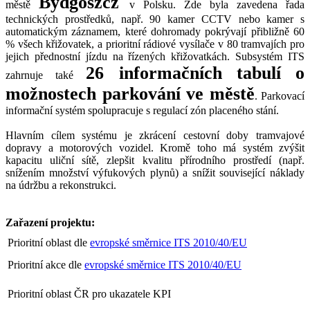
Bydgoszcz
městě
v Polsku. Zde byla zavedena řada
technických prostředků, např. 90 kamer CCTV nebo kamer s
automatickým záznamem, které dohromady pokrývají přibližně 60
% všech křižovatek, a prioritní rádiové vysílače v 80 tramvajích pro
jejich přednostní jízdu na řízených křižovatkách. Subsystém ITS
26 informačních tabulí o
zahrnuje také
možnostech parkování ve městě
. Parkovací
informační systém spolupracuje s regulací zón placeného stání.
Hlavním cílem systému je zkrácení cestovní doby tramvajové
dopravy a motorových vozidel. Kromě toho má systém zvýšit
kapacitu uliční sítě, zlepšit kvalitu přírodního prostředí (např.
snížením množství výfukových plynů) a snížit související náklady
na údržbu a rekonstrukci.
Zařazení projektu:
Prioritní oblast dle
evropské směrnice ITS 2010/40/EU
Prioritní akce dle
evropské směrnice ITS 2010/40/EU
Prioritní oblast ČR pro ukazatele KPI