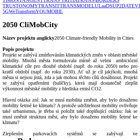
TIMON
TANGENT
TRANS TRITIA
TRANS-BORDERS
TRUSTONOMY
TRANSIT
TRANSMODEL
ULaaDS
UP2DATE
V
5G
WeTransform
YOUMOBIL
2050 CliMobCity
Název projektu anglicky
2050 Climate-friendly Mobility in Cities
Popis projektu
Projekt se zabývá zmírňováním klimatických změn v oblasti městské
mobility. Mnohá města formulovala mírně až velmi ambiciózní
klimatické cíle pro dlouhé období (např. do roku 2050) nebo pro
kratší období (např. do roku 2030). Ať už je cíl jakýkoli, mnohá
města si nejsou jistá, zda a jak mohou těchto cílů dosáhnout. Projekt
se zabývá opatřeními (balíčky), která mají dostatečně zlepšit
výkonnost městské mobility z hlediska emisí CO2.
Hlavní otázka zní: Jak se musí mobilita změnit, aby bylo dosaženo
mobility šetrné ke klimatu? A protože udržitelnost mobility ovlivňuje
také urbanismus, je třeba si položit také doplňující otázku: Jak se
musí změnit struktura měst, aby bylo dosaženo mobility šetrné ke
klimatu?
Zlepšením parkovacích systémů se zabývají ve