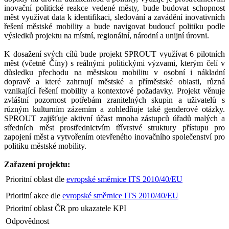
inovační politické reakce vedené městy, bude budovat schopnost
měst využívat data k identifikaci, sledování a zavádění inovativních
řešení městské mobility a bude navigovat budoucí politiku podle
výsledků projektu na místní, regionální, národní a unijní úrovni.
K dosažení svých cílů bude projekt SPROUT využívat 6 pilotních
měst (včetně Číny) s reálnými politickými výzvami, kterým čelí v
důsledku přechodu na městskou mobilitu v osobní i nákladní
dopravě a které zahrnují městské a příměstské oblasti, různá
vznikající řešení mobility a kontextové požadavky. Projekt věnuje
zvláštní pozornost potřebám zranitelných skupin a uživatelů s
různým kulturním zázemím a zohledňuje také genderové otázky.
SPROUT zajišťuje aktivní účast mnoha zástupců úřadů malých a
středních měst prostřednictvím třívrstvé struktury přístupu pro
zapojení měst a vytvořením otevřeného inovačního společenství pro
politiku městské mobility.
Zařazení projektu:
Prioritní oblast dle
evropské směrnice ITS 2010/40/EU
Prioritní akce dle
evropské směrnice ITS 2010/40/EU
Prioritní oblast ČR pro ukazatele KPI
Odpovědnost