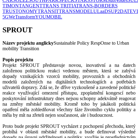
CAR
SOLEZ
SOUTHPARK
SPECK
STARS
STORM
SubNodes
SUL
TIMON
TANGENT
TRANS TRITIA
TRANS-BORDERS
TRUSTONOMY
TRANSIT
TRANSMODEL
ULaaDS
UP2DATE
V
5G
WeTransform
YOUMOBIL
SPROUT
Název projektu anglicky
Sustainable Policy RespOnse to Urban
mobility Transition
Popis projektu
Projekt SPROUT představuje novou, inovativní a na datech
založenou politickou reakci vedenou městem, která se zabývá
dopady vznikajících vzorců mobility, provozních a obchodních
modelů založených na digitálních technologiích a potřebách
uživatelů dopravy. Zdá se, že dříve vyzkoušené a zavedené politické
reakce využívající omezení přístupu, zpoplatnění kongescí nebo
poskytování infrastruktury dnes nejsou schopny adekvátně reagovat
na změny městské mobility. Kromě toho by jakákoli politická
opatření měla zohledňovat všechny fáze životního cyklu politiky a
měla by mít na zřeteli nejen současnost, ale i budoucnost.
Proto bude projekt SPROUT vycházet z pochopení přechodu, který
probíhá v oblasti městské mobility, a bude definovat výsledné
dopady na úrovni udržitelnosti a politiky, využije je prostřednictvím