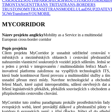
CAR
SOLEZ
SOUTHPARK
SPECK
SPROUT
STARS
STORM
SubN
TIMON
TANGENT
TRANS TRITIA
TRANS-BORDERS
TRUSTONOMY
TRANSIT
TRANSMODEL
ULaaDS
UP2DATE
V
5G
WeTransform
YOUMOBIL
MYCORRIDOR
Název projektu anglicky
Mobility as a Service in a multimodal
European cross-border corridor
Popis projektu
Cílem projektu MyCorridor je usnadnit udržitelné cestování v
městských a meziměstských oblastech i cestování přeshraniční
nahrazením vlastnictví soukromých vozidel jejich sdílením. Jedná se
o jeden z prvků v integrovaném / multimodálním řetězci MaaS -
inovativní platformu založenou na vyspělých technologiích ITS,
která bude kombinovat řízení provozu a multimodální služby a tím
usnadní přesun mezi módy. Navrhne technologické a obchodní
řešení MaaS, které zajistí interoperabilitu, sdílení otevřených dat a
řešení legislativních překážek, překážek souvisejících s obchodem a
přizpůsobením cestovního chování.
MyCorridor tuto změnu paradigmatu prokáže prostřednictvím řady
evropských webů, které provádějí dálkové a přeshraniční piloty v
koridoru 6 evropských zemí: z jižní (Řecko, Itálie) až do střední