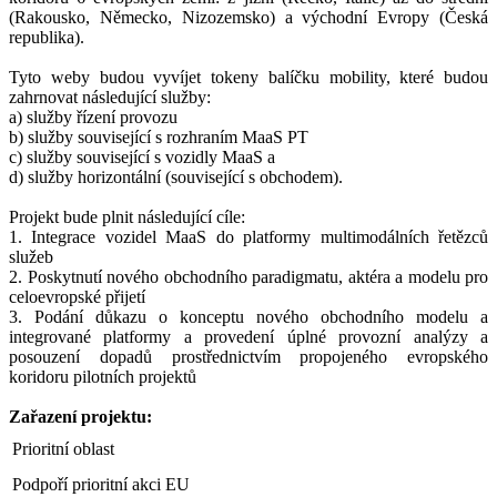
(Rakousko, Německo, Nizozemsko) a východní Evropy (Česká
republika).
Tyto weby budou vyvíjet tokeny balíčku mobility, které budou
zahrnovat následující služby:
a) služby řízení provozu
b) služby související s rozhraním MaaS PT
c) služby související s vozidly MaaS a
d) služby horizontální (související s obchodem).
Projekt bude plnit následující cíle:
1. Integrace vozidel MaaS do platformy multimodálních řetězců
služeb
2. Poskytnutí nového obchodního paradigmatu, aktéra a modelu pro
celoevropské přijetí
3. Podání důkazu o konceptu nového obchodního modelu a
integrované platformy a provedení úplné provozní analýzy a
posouzení dopadů prostřednictvím propojeného evropského
koridoru pilotních projektů
Zařazení projektu:
Prioritní oblast
Podpoří prioritní akci EU