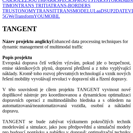
CAR
SOLEZ
SOUTHPARK
SPECK
SPROUT
STARS
STORM
SubN
TIMON
TRANS TRITIA
TRANS-BORDERS
TRUSTONOMY
TRANSIT
TRANSMODEL
ULaaDS
UP2DATE
V
5G
WeTransform
YOUMOBIL
TANGENT
Název projektu anglicky
Enhanced data processing techniques for
dynamic management of multimodal traffic
Popis projektu
Evropská doprava čelí velkým výzvám, pokud jde o bezpečnost,
emise skleníkových plynů, dopravní přetížení a z toho vyplývající
náklady. Kromě toho rozvoj převratných technologií a vznik nových
řešení mobility vyvolávají revoluci v dopravní síti a řízení dopravy.
V této souvislosti je cílem projektu TANGENT vyvinout nové
doplňkové nástroje pro koordinovanou a dynamickou optimalizaci
dopravních operací z multimodálního hlediska a s ohledem na
automatizovaná/neautomatizovaná vozidla, osobní a nákladní
dopravu.
TANGENT se bude zabývat výzkumem pokročilých technik
modelování a simulace, jako jsou předpovědní a simulační modely
pro budoucí poptávku a nabídku v dopravě; optimalizační techniky