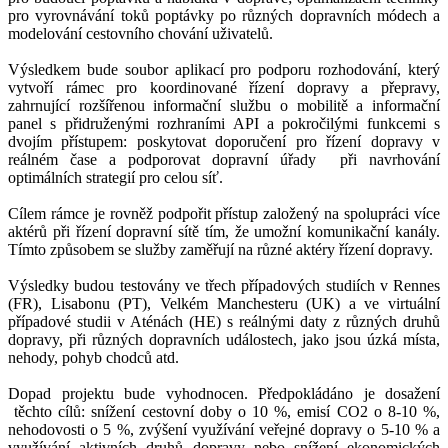
pro vyrovnávání toků poptávky po různých dopravních módech a
modelování cestovního chování uživatelů.
Výsledkem bude soubor aplikací pro podporu rozhodování, který
vytvoří rámec pro koordinované řízení dopravy a přepravy,
zahrnující rozšířenou informační službu o mobilitě a informační
panel s přidruženými rozhraními API a pokročilými funkcemi s
dvojím přístupem: poskytovat doporučení pro řízení dopravy v
reálném čase a podporovat dopravní úřady při navrhování
optimálních strategií pro celou síť.
Cílem rámce je rovněž podpořit přístup založený na spolupráci více
aktérů při řízení dopravní sítě tím, že umožní komunikační kanály.
Tímto způsobem se služby zaměřují na různé aktéry řízení dopravy.
Výsledky budou testovány ve třech případových studiích v Rennes
(FR), Lisabonu (PT), Velkém Manchesteru (UK) a ve virtuální
případové studii v Aténách (HE) s reálnými daty z různých druhů
dopravy, při různých dopravních událostech, jako jsou úzká místa,
nehody, pohyb chodců atd.
Dopad projektu bude vyhodnocen. Předpokládáno je dosažení
těchto cílů: snížení cestovní doby o 10 %, emisí CO2 o 8-10 %,
nehodovosti o 5 %, zvýšení využívání veřejné dopravy o 5-10 % a
využívání aktivních druhů dopravy nebo snížení ekonomických