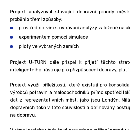
Projekt analyzoval stávající dopravní proudy městs
proběhlo třemi způsoby:
prostřednictvím srovnávací analýzy založené na a
experimentem pomocí simulace
piloty ve vybraných zemích
Projekt U-TURN dále přispěl k přijetí těchto stra
inteligentního nástroje pro přizpůsobení dopravy, pla
Projekt využil příležitosti, které existují pro kons
výrobců potravin a maloobchodníků přímo spotřebitel
dat z reprezentativních měst, jako jsou Londýn, Milán
dopravních toků v této souvislosti a definovány postupy
na dopravu.