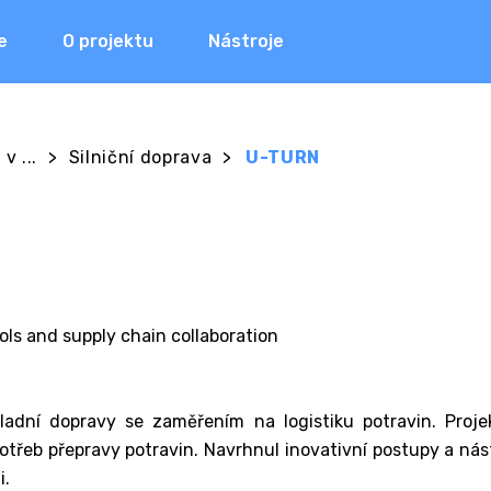
e
O projektu
Nástroje
v ...
>
Silniční doprava
>
U-TURN
ls and supply chain collaboration
dní dopravy se zaměřením na logistiku potravin. Projek
otřeb přepravy potravin. Navrhnul inovativní postupy a nást
i.