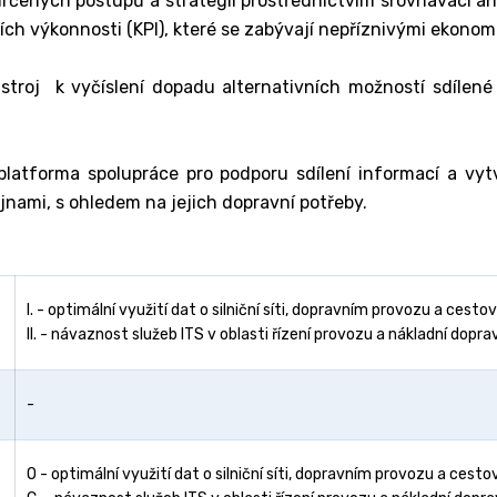
rčených postupů a strategií prostřednictvím srovnávací an
lích výkonnosti (KPI), které se zabývají nepříznivými ekono
roj k vyčíslení dopadu alternativních možností sdílené lo
atforma spolupráce pro podporu sdílení informací a vytv
nami, s ohledem na jejich dopravní potřeby.
I. - optimální využití dat o silniční síti, dopravním provozu a cesto
II. - návaznost služeb ITS v oblasti řízení provozu a nákladní dopra
-
O - optimální využití dat o silniční síti, dopravním provozu a cesto