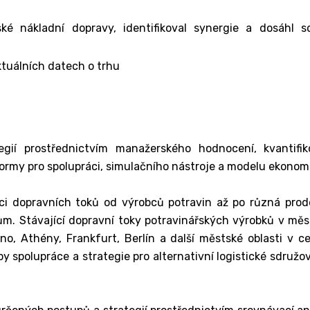
ké nákladní dopravy, identifikoval synergie a dosáhl sd
ktuálních datech o trhu
tegií prostřednictvím manažerského hodnocení, kvantifi
tformy pro spolupráci, simulačního nástroje a modelu ekono
olidaci dopravních toků od výrobců potravin až po různá pr
ům. Stávající dopravní toky potravinářských výrobků v mě
o, Athény, Frankfurt, Berlín a další městské oblasti v cel
 spolupráce a strategie pro alternativní logistické sdružov