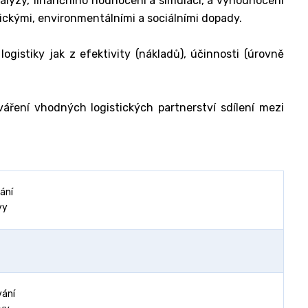
alýzy, finančního hodnocení a simulací, a vyhodnocení
mickými, environmentálními a sociálními dopady.
gistiky jak z efektivity (nákladů), účinnosti (úrovně
áření vhodných logistických partnerství sdílení mezi
vání
vy
vání