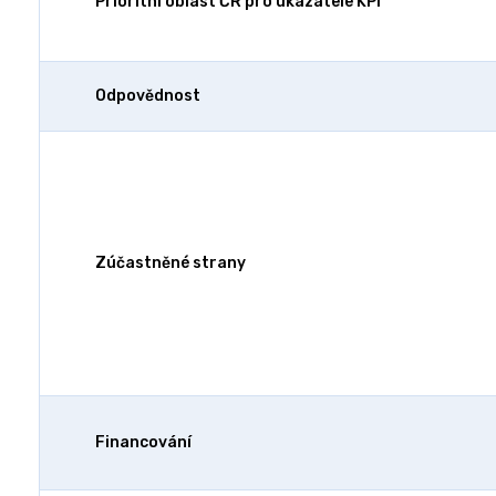
Prioritní oblast ČR pro ukazatele KPI
Odpovědnost
Zúčastněné strany
Financování