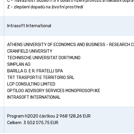
C - návaznost služeb ITS v oblasti řízení provozu a nákladní dopr
Z - zlepšení dopadů na životní prostředí
Intrasoft International
ATHENS UNIVERSITY OF ECONOMICS AND BUSINESS - RESEARCH 
CRANFIELD UNIVERSITY
TECHNISCHE UNIVERSITAT DORTMUND
SIMPLAN AG
BARILLA G. E R. FRATELLI SPA
TRT TRASPORTI E TERRITORIO SRL
LCP CONSULTING LIMITED
OPTILOG ADVISORY SERVICES MONOPROSOPI IKE
INTRASOFT INTERNATIONAL
Program H2020 částkou 2 968 128,26 EUR
Celkem 3 502 075,75 EUR