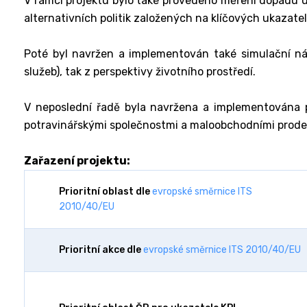
V rámci projektu bylo také provedeno měření dopadu u
alternativních politik založených na klíčových ukazate
Poté byl navržen a implementován také simulační nást
služeb), tak z perspektivy životního prostředí.
V neposlední řadě byla navržena a implementována pl
potravinářskými společnostmi a maloobchodními prodej
Zařazení projektu:
Prioritní oblast dle
evropské směrnice ITS
2010/40/EU
Prioritní akce dle
evropské směrnice ITS 2010/40/EU