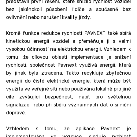
představil první řešení, které snížilo rychlost vozidel
bez jakéhokoli působení řidiče a současně bez
ovlivnění nebo narušení kvality jízdy.
Kromě funkce redukce rychlosti PAVNEXT také sbírá
kinetickou energii vozidel a přeměňuje ji s velmi
vysokou účinností na elektrickou energii. Vzhledem k
tomu, že cílovou oblastí implementace je snížení
rychlosti, společnost Pavnext využívá energii, která
by jinak byla ztracena. Takto recykluje zbytečnou
energii do čisté elektrické energie, která může být
využita ve veřejné síti nebo používána lokálně pro jiné
cíle zvyšující bezpečnost, např. pro světelnou
signalizaci nebo při sběru významných dat o silniční
dopravě.
Vzhledem k tomu, že aplikace Pavnext je
implementována ve vozovce, sleduje rychlost