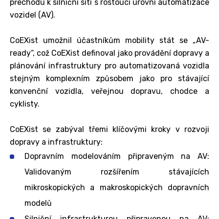
přechodu k silniční síti s rostoucí úrovní automatizace
vozidel (AV).
CoEXist umožnil účastníkům mobility stát se „AV-
ready“, což CoEXist definoval jako provádění dopravy a
plánování infrastruktury pro automatizovaná vozidla
stejným komplexním způsobem jako pro stávající
konvenční vozidla, veřejnou dopravu, chodce a
cyklisty.
CoEXist se zabýval třemi klíčovými kroky v rozvoji
dopravy a infrastruktury:
Dopravním modelováním připraveným na AV:
Validovaným rozšířením stávajících
mikroskopických a makroskopických dopravních
modelů
Silniční infrastrukturou připravenou na AV: