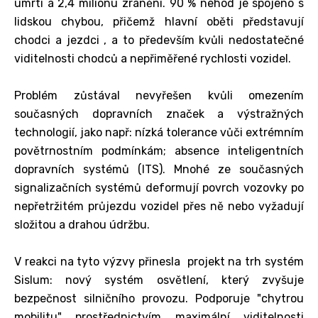
úmrtí a 2,4 milionu zranění. 90 % nehod je spojeno s
lidskou chybou, přičemž hlavní oběti představují
chodci a jezdci , a to především kvůli nedostatečné
viditelnosti chodců a nepřiměřené rychlosti vozidel.
Problém zůstával nevyřešen kvůli omezením
současných dopravních značek a výstražných
technologií, jako např: nízká tolerance vůči extrémním
povětrnostním podmínkám; absence inteligentních
dopravních systémů (ITS). Mnohé ze současných
signalizačních systémů deformují povrch vozovky po
nepřetržitém průjezdu vozidel přes ně nebo vyžadují
složitou a drahou údržbu.
V reakci na tyto výzvy přinesla projekt na trh systém
Sislum: nový systém osvětlení, který zvyšuje
bezpečnost silničního provozu. Podporuje "chytrou
mobilitu" prostřednictvím maximální viditelnosti