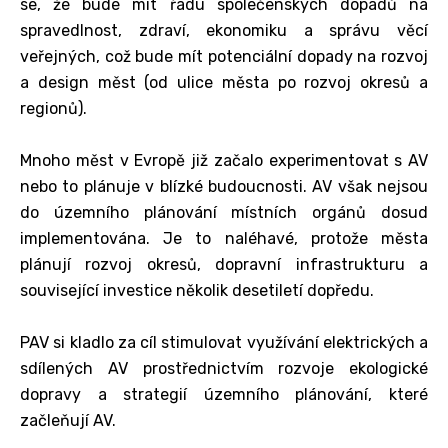
se, že bude mít řadu společenských dopadů na
spravedlnost, zdraví, ekonomiku a správu věcí
veřejných, což bude mít potenciální dopady na rozvoj
a design měst (od ulice města po rozvoj okresů a
regionů).
Mnoho měst v Evropě již začalo experimentovat s AV
nebo to plánuje v blízké budoucnosti. AV však nejsou
do územního plánování místních orgánů dosud
implementována. Je to naléhavé, protože města
plánují rozvoj okresů, dopravní infrastrukturu a
související investice několik desetiletí dopředu.
PAV si kladlo za cíl stimulovat využívání elektrických a
sdílených AV prostřednictvím rozvoje ekologické
dopravy a strategií územního plánování, které
začleňují AV.