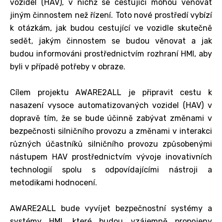
vozidel (HAV), v nichž se cestující mohou věnovat
jiným činnostem než řízení. Toto nové prostředí vybízí
k otázkám, jak budou cestující ve vozidle skutečně
sedět, jakým činnostem se budou věnovat a jak
budou informováni prostřednictvím rozhraní HMI, aby
byli v případě potřeby v obraze.
Cílem projektu AWARE2ALL je připravit cestu k
nasazení vysoce automatizovaných vozidel (HAV) v
dopravě tím, že se bude účinně zabývat změnami v
bezpečnosti silničního provozu a změnami v interakci
různých účastníků silničního provozu způsobenými
nástupem HAV prostřednictvím vývoje inovativních
technologií spolu s odpovídajícími nástroji a
metodikami hodnocení.
AWARE2ALL bude vyvíjet bezpečnostní systémy a
systémy HMI, které budou vzájemně propojeny