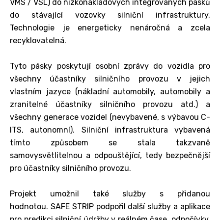
VMS / VSL) do nízkonákladových integrovaných pásků
do stávající vozovky silniční infrastruktury.
Technologie je energeticky nenáročná a zcela
recyklovatelná.
Tyto pásky poskytují osobní zprávy do vozidla pro
všechny účastníky silničního provozu v jejich
vlastním jazyce (nákladní automobily, automobily a
zranitelné účastníky silničního provozu atd.) a
všechny generace vozidel (nevybavené, s výbavou C-
ITS, autonomní). Silniční infrastruktura vybavená
tímto způsobem se stala takzvaně
samovysvětlitelnou a odpouštějící, tedy bezpečnější
pro účastníky silničního provozu.
Projekt umožnil také služby s přidanou
hodnotou. SAFE STRIP podpořil další služby a aplikace
pro predikci silniční údržby v reálném čase, odpočívky,