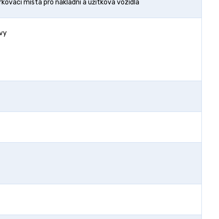
kovací místa pro nákladní a užitková vozidla
avy