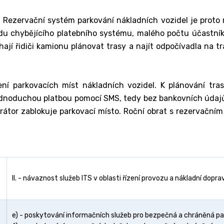
 Rezervační systém parkování nákladních vozidel je proto 
u chybějícího platebního systému, malého počtu účastníků
ají řidiči kamionu plánovat trasy a najít odpočívadla na tr
í parkovacích míst nákladních vozidel. K plánování trasy
jednoduchou platbou pomocí SMS, tedy bez bankovních údajů
rátor zablokuje parkovací místo. Roční obrat s rezervačním
II. - návaznost služeb ITS v oblasti řízení provozu a nákladní dopra
e) - poskytování informačních služeb pro bezpečná a chráněná par