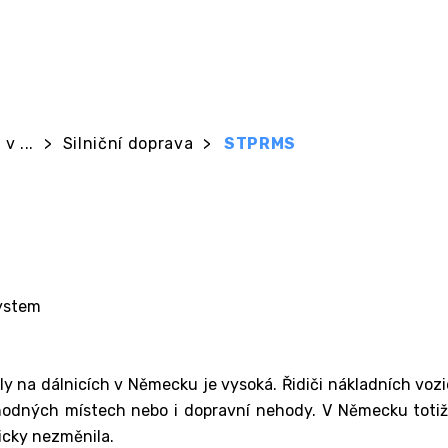
v ...
>
Silniční doprava
>
STPRMS
ystem
 na dálnicích v Německu je vysoká. Řidiči nákladních vozide
vhodných místech nebo i dopravní nehody. V Německu toti
ticky nezměnila.