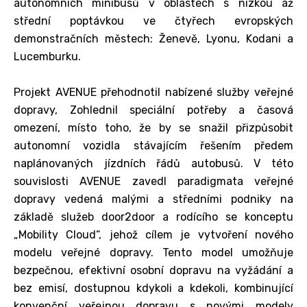
autonomních minibusů v oblastech s nízkou až
střední poptávkou ve čtyřech evropských
demonstračních městech: Ženevě, Lyonu, Kodani a
Lucemburku.
Projekt AVENUE přehodnotil nabízené služby veřejné
dopravy, Zohlednil speciální potřeby a časová
omezení, místo toho, že by se snažil přizpůsobit
autonomní vozidla stávajícím řešením předem
naplánovaných jízdních řádů autobusů. V této
souvislosti AVENUE zavedl paradigmata veřejné
dopravy vedená malými a středními podniky na
základě služeb door2door a rodícího se konceptu
„Mobility Cloud“, jehož cílem je vytvoření nového
modelu veřejné dopravy. Tento model umožňuje
bezpečnou, efektivní osobní dopravu na vyžádání a
bez emisí, dostupnou kdykoli a kdekoli, kombinující
konvenční veřejnou dopravu s novými modely