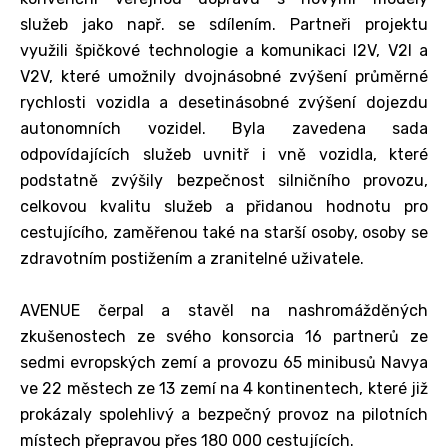
služeb jako např. se sdílením. Partneři projektu
využili špičkové technologie a komunikaci I2V, V2I a
V2V, které umožnily dvojnásobné zvýšení průměrné
rychlosti vozidla a desetinásobné zvýšení dojezdu
autonomních vozidel. Byla zavedena sada
odpovídajících služeb uvnitř i vně vozidla, které
podstatně zvýšily bezpečnost silničního provozu,
celkovou kvalitu služeb a přidanou hodnotu pro
cestujícího, zaměřenou také na starší osoby, osoby se
zdravotním postižením a zranitelné uživatele.
AVENUE čerpal a stavěl na nashromážděných
zkušenostech ze svého konsorcia 16 partnerů ze
sedmi evropských zemí a provozu 65 minibusů Navya
ve 22 městech ze 13 zemí na 4 kontinentech, které již
prokázaly spolehlivý a bezpečný provoz na pilotních
místech přepravou přes 180 000 cestujících.