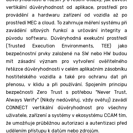
vertikální důvěryhodnost od aplikace, prostředí pro
provádění a hardwaru zařízení od vozidla až po
prostředí MEC a cloud. To zahrnuje měření systému při
zavádění síťových funkcí a určování integrity a
původu softwaru. Důvěryhodná exekuční prostředí
(Trusted Execution Environments, TEE) jako
bezpečnostní prvky založené na SW nebo HW budou
mít zásadní význam pro vytvoření ověřitelného
řetězce důvěryhodnosti v celém aplikačním zásobníku
hostitelského vozidla a také pro ochranu dat při
přenosu, v klidu a při používání. Spojením principu
bezpečnosti Zero Trust s potřebou "Never Trust,
Always Verify" (Nikdy nedůvěřuj, vždy ověřuj) zavádí
CONNECT vertikální důvěryhodnost pro všechny
uživatele, zařízení a systémy v ekosystému CCAM tím,
že umožňuje průběžnou autorizaci a autentizaci před
udělením přístupu k datům nebo zdrojům.