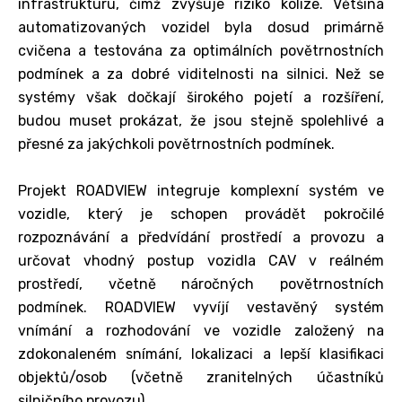
infrastrukturu, čímž zvyšuje riziko kolize. Většina
automatizovaných vozidel byla dosud primárně
cvičena a testována za optimálních povětrnostních
podmínek a za dobré viditelnosti na silnici. Než se
systémy však dočkají širokého pojetí a rozšíření,
budou muset prokázat, že jsou stejně spolehlivé a
přesné za jakýchkoli povětrnostních podmínek.
Projekt ROADVIEW integruje komplexní systém ve
vozidle, který je schopen provádět pokročilé
rozpoznávání a předvídání prostředí a provozu a
určovat vhodný postup vozidla CAV v reálném
prostředí, včetně náročných povětrnostních
podmínek. ROADVIEW vyvíjí vestavěný systém
vnímání a rozhodování ve vozidle založený na
zdokonaleném snímání, lokalizaci a lepší klasifikaci
objektů/osob (včetně zranitelných účastníků
silničního provozu).