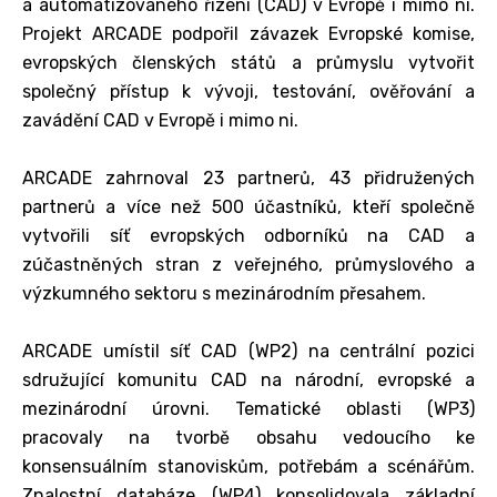
a automatizovaného řízení (CAD) v Evropě i mimo ni.
Projekt ARCADE podpořil závazek Evropské komise,
evropských členských států a průmyslu vytvořit
společný přístup k vývoji, testování, ověřování a
zavádění CAD v Evropě i mimo ni.
ARCADE zahrnoval 23 partnerů, 43 přidružených
partnerů a více než 500 účastníků, kteří společně
vytvořili síť evropských odborníků na CAD a
zúčastněných stran z veřejného, průmyslového a
výzkumného sektoru s mezinárodním přesahem.
ARCADE umístil síť CAD (WP2) na centrální pozici
sdružující komunitu CAD na národní, evropské a
mezinárodní úrovni. Tematické oblasti (WP3)
pracovaly na tvorbě obsahu vedoucího ke
konsensuálním stanoviskům, potřebám a scénářům.
Znalostní databáze (WP4) konsolidovala základní