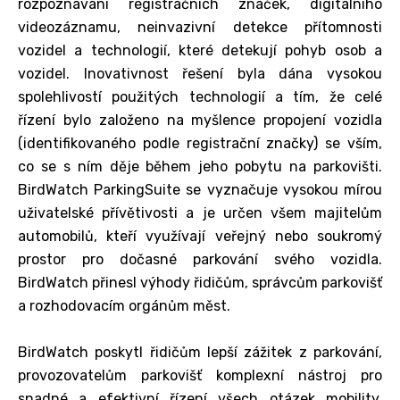
rozpoznávání registračních značek, digitálního
videozáznamu, neinvazivní detekce přítomnosti
vozidel a technologií, které detekují pohyb osob a
vozidel. Inovativnost řešení byla dána vysokou
spolehlivostí použitých technologií a tím, že celé
řízení bylo založeno na myšlence propojení vozidla
(identifikovaného podle registrační značky) se vším,
co se s ním děje během jeho pobytu na parkovišti.
BirdWatch ParkingSuite se vyznačuje vysokou mírou
uživatelské přívětivosti a je určen všem majitelům
automobilů, kteří využívají veřejný nebo soukromý
prostor pro dočasné parkování svého vozidla.
BirdWatch přinesl výhody řidičům, správcům parkovišť
a rozhodovacím orgánům měst.
BirdWatch poskytl řidičům lepší zážitek z parkování,
provozovatelům parkovišť komplexní nástroj pro
snadné a efektivní řízení všech otázek mobility,