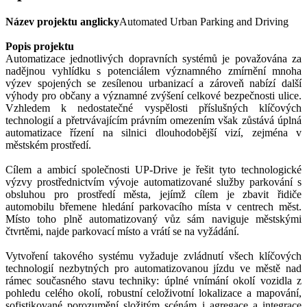
Název projektu anglicky
Automated Urban Parking and Driving
Popis projektu
Automatizace jednotlivých dopravních systémů je považována za
nadějnou vyhlídku s potenciálem významného zmírnění mnoha
výzev spojených se zesílenou urbanizací a zároveň nabízí další
výhody pro občany a významné zvýšení celkové bezpečnosti ulice.
Vzhledem k nedostatečné vyspělosti příslušných klíčových
technologií a přetrvávajícím právním omezením však zůstává úplná
automatizace řízení na silnici dlouhodobější vizí, zejména v
městském prostředí.
Cílem a ambicí společnosti UP-Drive je řešit tyto technologické
výzvy prostřednictvím vývoje automatizované služby parkování s
obsluhou pro prostředí města, jejímž cílem je zbavit řidiče
automobilu břemene hledání parkovacího místa v centrech měst.
Místo toho plně automatizovaný vůz sám naviguje městskými
čtvrtěmi, najde parkovací místo a vrátí se na vyžádání.
Vytvoření takového systému vyžaduje zvládnutí všech klíčových
technologií nezbytných pro automatizovanou jízdu ve městě nad
rámec současného stavu techniky: úplné vnímání okolí vozidla z
pohledu celého okolí, robustní celoživotní lokalizace a mapování,
sofistikované porozumění složitým scénám i agregace a integrace