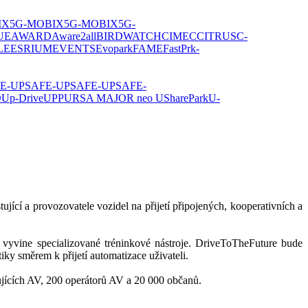
IX
5G-MOBIX
5G-MOBIX
5G-
UE
AWARD
Aware2all
BIRDWATCH
CIMEC
CITRUS
C-
LE
ESRIUM
EVENTS
Evopark
FAME
FastPrk-
E-UP
SAFE-UP
SAFE-UP
SAFE-
O
Up-Drive
UPP
URSA MAJOR neo
USharePark
U-
jící a provozovatele vozidel na přijetí připojených, kooperativních a
 vyvine specializované tréninkové nástroje. DriveToTheFuture bude
iky směrem k přijetí automatizace uživateli.
stujících AV, 200 operátorů AV a 20 000 občanů.