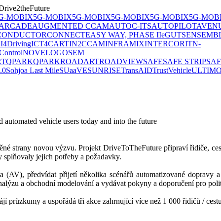
Drive2theFuture
G-MOBIX
5G-MOBIX
5G-MOBIX
5G-MOBIX
5G-MOBIX
5G-MOB
ARCADE
AUGMENTED CCAM
AUTOC-ITS
AUTOPILOT
AVEN
CONDUCTOR
CONNECT
EASY WAY, PHASE II
eGUTS
ENSEMB
S
I4Driving
ICT4CART
IN2CCAM
INFRAMIX
INTERCOR
ITN-
ontrol
NOVELOG
OSEM
RT
QPARK
QPARK
ROADART
ROADVIEW
SAFE
SAFE STRIP
SAF
.0
Sohjoa Last Mile
SUaaVE
SUNRISE
TransAID
TrustVehicle
ULTIM
 automated vehicle users today and into the future
né strany novou výzvu. Projekt DriveToTheFuture připraví řidiče, cestu
y splňovaly jejich potřeby a požadavky.
a (AV), předvídat přijetí několika scénářů automatizované dopravy a
í analýzu a obchodní modelování a vydávat pokyny a doporučení pro polit
ájí průzkumy a uspořádá tři akce zahrnující více než 1 000 řidičů / ce