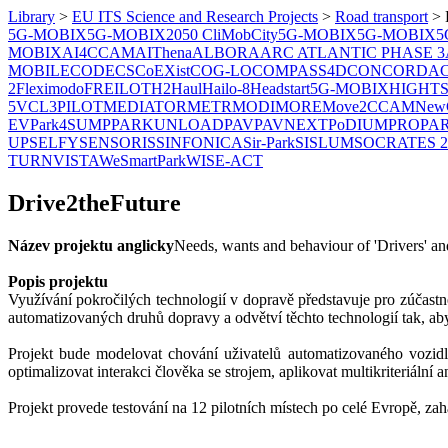
Library
>
EU ITS Science and Research Projects
>
Road transport
>
5G-MOBIX
5G-MOBIX
2050 CliMobCity
5G-MOBIX
5G-MOBIX
5
MOBIX
AI4CCAM
AIThena
ALBORA
ARC ATLANTIC PHASE 3
MOBILE
CODECS
CoEXist
COG-LO
COMPASS4D
CONCORDA
2
Fleximodo
FREILOT
H2Haul
Hailo-8
Headstart
5G-MOBIX
HIGHT
5VC
L3PILOT
MEDIATOR
METR
MODI
MORE
Move2CCAM
NewC
EV
Park4SUMP
PARKUNLOAD
PAV
PAVNEXT
PoDIUM
PROPA
UP
SELFY
SENSORIS
SINFONICA
Sir-Park
SISLUM
SOCRATES 2
TURN
VISTA
WeSmartPark
WISE-ACT
Drive2theFuture
Název projektu anglicky
Needs, wants and behaviour of 'Drivers' and
Popis projektu
Využívání pokročilých technologií v dopravě představuje pro zúčastně
automatizovaných druhů dopravy a odvětví těchto technologií tak, ab
Projekt bude modelovat chování uživatelů automatizovaného vozidl
optimalizovat interakci člověka se strojem, aplikovat multikriteriáln
Projekt provede testování na 12 pilotních místech po celé Evropě, zah