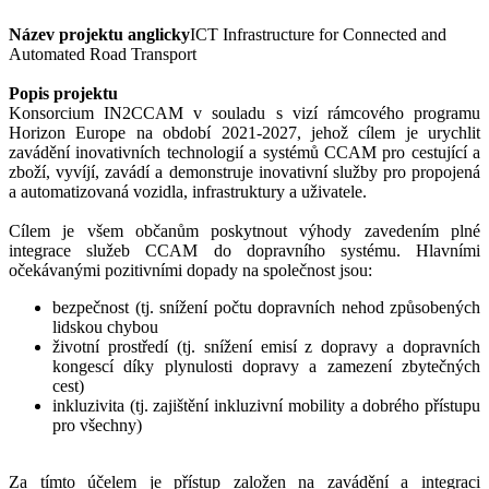
Název projektu anglicky
ICT Infrastructure for Connected and
Automated Road Transport
Popis projektu
Konsorcium IN2CCAM v souladu s vizí rámcového programu
Horizon Europe na období 2021-2027, jehož cílem je urychlit
zavádění inovativních technologií a systémů CCAM pro cestující a
zboží, vyvíjí, zavádí a demonstruje inovativní služby pro propojená
a automatizovaná vozidla, infrastruktury a uživatele.
Cílem je všem občanům poskytnout výhody zavedením plné
integrace služeb CCAM do dopravního systému. Hlavními
očekávanými pozitivními dopady na společnost jsou:
bezpečnost (tj. snížení počtu dopravních nehod způsobených
lidskou chybou
životní prostředí (tj. snížení emisí z dopravy a dopravních
kongescí díky plynulosti dopravy a zamezení zbytečných
cest)
inkluzivita (tj. zajištění inkluzivní mobility a dobrého přístupu
pro všechny)
Za tímto účelem je přístup založen na zavádění a integraci