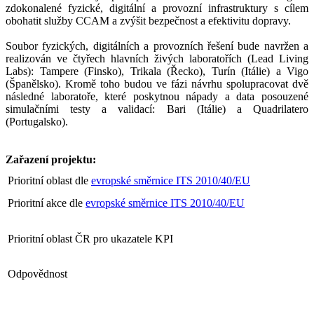
zdokonalené fyzické, digitální a provozní infrastruktury s cílem
obohatit služby CCAM a zvýšit bezpečnost a efektivitu dopravy.
Soubor fyzických, digitálních a provozních řešení bude navržen a
realizován ve čtyřech hlavních živých laboratořích (Lead Living
Labs): Tampere (Finsko), Trikala (Řecko), Turín (Itálie) a Vigo
(Španělsko). Kromě toho budou ve fázi návrhu spolupracovat dvě
následné laboratoře, které poskytnou nápady a data posouzené
simulačními testy a validací: Bari (Itálie) a Quadrilatero
(Portugalsko).
Zařazení projektu:
Prioritní oblast dle
evropské směrnice ITS 2010/40/EU
Prioritní akce dle
evropské směrnice ITS 2010/40/EU
Prioritní oblast ČR pro ukazatele KPI
Odpovědnost