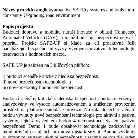
Název projektu anglicky
proactive SAFEty systems and tools for a
constantly UPgrading road environment
Popis projektu
Budoucí dopravu a mobilitu naruší inovace v oblasti Connected
Automated Vehicles (CAV), u nichž bude mít bezpečnost nejvyšší
prioritu. Projekt SAFE-UP si klade za cíl proaktivně řešit
nadcházející bezpečnostní výzvy vývojem inovativních technologií,
testovacích a hodnotících metod.
SAFE-UP je založen na 3 klíčových pilířích:
i) budoucí scénáře kritické z hlediska bezpečnosti,
ii) nové bezpečnostní technologie a
iii) nové metodiky hodnocení bezpečnosti.
Budoucí scénáře, kritické z hlediska bezpečnosti, budou navrženy a
analyzovány ve vysoce automatizovaném a smíšeném provozním
prostředí na platformě simulace provozu. Na základě těchto scénářů
budou vyvinuty nové bezpečnostní technologie pro aktivní a pasivní
systémy, jejichž výsledkem budou 4 demonstrace. Systém pasivní
bezpečnosti Demo 1 bude obsahovat technologie zadržování a
monitorování cestujících pro nová místa k sezení. Budou vyvinuty
tři prototypy systému aktivní bezpečnosti (všechny ve vozidle, jeden