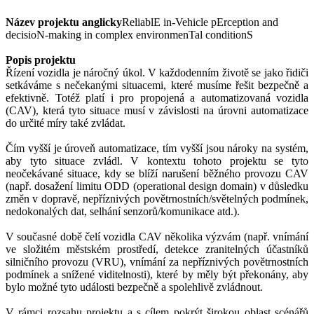
Název projektu anglicky
ReliablE in-Vehicle pErception and
decisioN-making in complex environmenTal conditionS
Popis projektu
Řízení vozidla je náročný úkol. V každodenním životě se jako řidiči
setkáváme s nečekanými situacemi, které musíme řešit bezpečně a
efektivně. Totéž platí i pro propojená a automatizovaná vozidla
(CAV), která tyto situace musí v závislosti na úrovni automatizace
do určité míry také zvládat.
Čím vyšší je úroveň automatizace, tím vyšší jsou nároky na systém,
aby tyto situace zvládl. V kontextu tohoto projektu se tyto
neočekávané situace, kdy se blíží narušení běžného provozu CAV
(např. dosažení limitu ODD (operational design domain) v důsledku
změn v dopravě, nepříznivých povětrnostních/světelných podmínek,
nedokonalých dat, selhání senzorů/komunikace atd.).
V současné době čelí vozidla CAV několika výzvám (např. vnímání
ve složitém městském prostředí, detekce zranitelných účastníků
silničního provozu (VRU), vnímání za nepříznivých povětrnostních
podmínek a snížené viditelnosti), které by měly být překonány, aby
bylo možné tyto události bezpečně a spolehlivě zvládnout.
V rámci rozsahu projektu a s cílem pokrýt širokou oblast scénářů