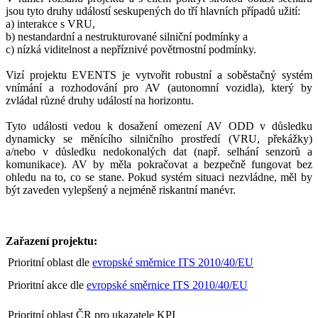
jsou tyto druhy událostí seskupených do tří hlavních případů užití:
a) interakce s VRU,
b) nestandardní a nestrukturované silniční podmínky a
c) nízká viditelnost a nepříznivé povětrnostní podmínky.
Vizí projektu EVENTS je vytvořit robustní a soběstačný systém
vnímání a rozhodování pro AV (autonomní vozidla), který by
zvládal různé druhy událostí na horizontu.
Tyto události vedou k dosažení omezení AV ODD v důsledku
dynamicky se měnícího silničního prostředí (VRU, překážky)
a/nebo v důsledku nedokonalých dat (např. selhání senzorů a
komunikace). AV by měla pokračovat a bezpečně fungovat bez
ohledu na to, co se stane. Pokud systém situaci nezvládne, měl by
být zaveden vylepšený a nejméně riskantní manévr.
Zařazení projektu:
Prioritní oblast dle
evropské směrnice ITS 2010/40/EU
Prioritní akce dle
evropské směrnice ITS 2010/40/EU
Prioritní oblast ČR pro ukazatele KPI