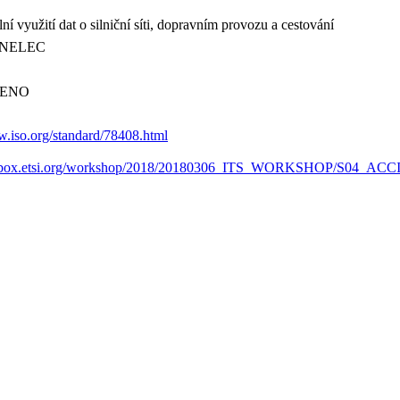
ní využití dat o silniční síti, dopravním provozu a cestování
ENELEC
ENO
w.iso.org/standard/78408.html
docbox.etsi.org/workshop/2018/20180306_ITS_WORKSHOP/