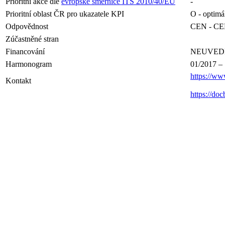
Prioritní akce dle
evropské směrnice ITS 2010/40/EU
-
Prioritní oblast ČR pro ukazatele KPI
O - optimál
Odpovědnost
CEN - C
Zúčastněné stran
Financování
NEUVED
Harmonogram
01/2017 –
https://ww
Kontakt
https://