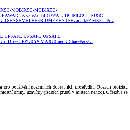
IX
5G-MOBIX
5G-MOBIX
5G-
UE
AWARD
Aware2all
BIRDWATCH
CIMEC
CITRUS
C-
GUTS
ENSEMBLE
ESRIUM
EVENTS
Evopark
FAME
FastPrk-
E-UP
SAFE-UP
SAFE-UP
SAFE-
O
Up-Drive
UPP
URSA MAJOR neo
USharePark
U-
dla pro používání pozemních dopravních prostředků. Rozsah projektu
rychlostní limity, uzavírky jízdních pruhů v místech nehod). Očekává se