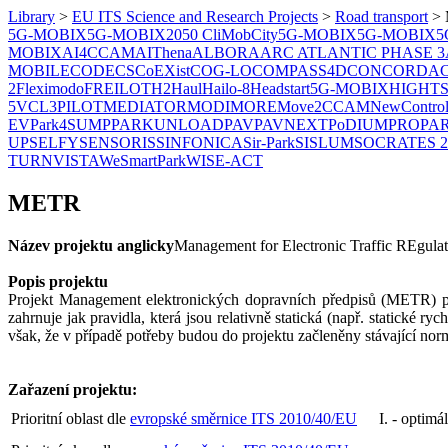
Library
>
EU ITS Science and Research Projects
>
Road transport
>
5G-MOBIX
5G-MOBIX
2050 CliMobCity
5G-MOBIX
5G-MOBIX
5
MOBIX
AI4CCAM
AIThena
ALBORA
ARC ATLANTIC PHASE 3
MOBILE
CODECS
CoEXist
COG-LO
COMPASS4D
CONCORDA
2
Fleximodo
FREILOT
H2Haul
Hailo-8
Headstart
5G-MOBIX
HIGHT
5VC
L3PILOT
MEDIATOR
MODI
MORE
Move2CCAM
NewContro
EV
Park4SUMP
PARKUNLOAD
PAV
PAVNEXT
PoDIUM
PROPA
UP
SELFY
SENSORIS
SINFONICA
Sir-Park
SISLUM
SOCRATES 2
TURN
VISTA
WeSmartPark
WISE-ACT
METR
Název projektu anglicky
Management for Electronic Traffic REgulat
Popis projektu
Projekt Management elektronických dopravních předpisů (METR) posk
zahrnuje jak pravidla, která jsou relativně statická (např. statické r
však, že v případě potřeby budou do projektu začleněny stávající no
Zařazení projektu:
Prioritní oblast dle
evropské směrnice ITS 2010/40/EU
I. - optimá