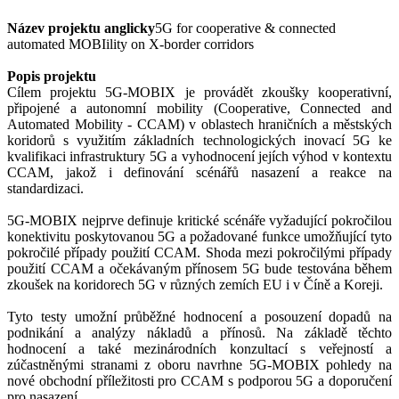
Název projektu anglicky
5G for cooperative & connected
automated MOBIility on X-border corridors
Popis projektu
Cílem projektu 5G-MOBIX je provádět zkoušky kooperativní,
připojené a autonomní mobility (Cooperative, Connected and
Automated Mobility - CCAM) v oblastech hraničních a městských
koridorů s využitím základních technologických inovací 5G ke
kvalifikaci infrastruktury 5G a vyhodnocení jejích výhod v kontextu
CCAM, jakož i definování scénářů nasazení a reakce na
standardizaci.
5G-MOBIX nejprve definuje kritické scénáře vyžadující pokročilou
konektivitu poskytovanou 5G a požadované funkce umožňující tyto
pokročilé případy použití CCAM. Shoda mezi pokročilými případy
použití CCAM a očekávaným přínosem 5G bude testována během
zkoušek na koridorech 5G v různých zemích EU i v Číně a Koreji.
Tyto testy umožní průběžné hodnocení a posouzení dopadů na
podnikání a analýzy nákladů a přínosů. Na základě těchto
hodnocení a také mezinárodních konzultací s veřejností a
zúčastněnými stranami z oboru navrhne 5G-MOBIX pohledy na
nové obchodní příležitosti pro CCAM s podporou 5G a doporučení
pro nasazení.