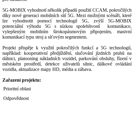
5G-MOBIX vyhodnotí několik případů použití CCAM, pokročilých
díky nové generaci mobilních sítí 5G. Mezi možnými scénáři, které
lze vyhodnotit pomocí technologií 5G, zvýší 5G-MOBIX
potenciální výhodu 5G s nízkou spolehlivostí komunikace,
vylepšeným mobilním širokopásmovým připojením, masivní
komunikací typu stroj a síťovým segmentem.
Projekt přispěje k využití pokročilých funkcí a 5G technologií,
například: kooperativní předjíždění, slučování jízdních pruhů na
dálnici, platooning nákladních vozidel, parkování obsluhy, řízení v
městském prostředí, detekce uživatelů silnic, dálkové ovládání
vozidla, aktualizace mapy HD, média a zábava.
Zařazení projektu:
Prioritní oblast
Odpovědnost