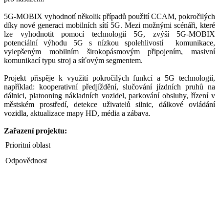
5G-MOBIX vyhodnotí několik případů použití CCAM, pokročilých
díky nové generaci mobilních sítí 5G. Mezi možnými scénáři, které
lze vyhodnotit pomocí technologií 5G, zvýší 5G-MOBIX
potenciální výhodu 5G s nízkou spolehlivostí komunikace,
vylepšeným mobilním širokopásmovým připojením, masivní
komunikací typu stroj a síťovým segmentem.
Projekt přispěje k využití pokročilých funkcí a 5G technologií,
například: kooperativní předjíždění, slučování jízdních pruhů na
dálnici, platooning nákladních vozidel, parkování obsluhy, řízení v
městském prostředí, detekce uživatelů silnic, dálkové ovládání
vozidla, aktualizace mapy HD, média a zábava.
Zařazení projektu:
Prioritní oblast
Odpovědnost