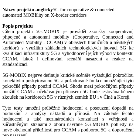
Název projektu anglicky
5G for cooperative & connected
automated MOBIility on X-border corridors
Popis projektu
Cílem projektu 5G-MOBIX je provádět zkoušky kooperativní,
připojené a autonomní mobility (Cooperative, Connected and
Automated Mobility - CCAM) v oblastech hraničních a městských
koridorů s využitím základních technologických inovací 5G ke
kvalifikaci infrastruktury 5G a vyhodnocení jejích výhod v kontextu
CCAM, jakož i definování scénářů nasazení a reakce na
standardizaci.
5G-MOBIX nejprve definuje kritické scénáře vyžadující pokročilou
konektivitu poskytovanou 5G a požadované funkce umožňující tyto
pokročilé případy použití CCAM. Shoda mezi pokročilými případy
použití CCAM a očekávaným přínosem 5G bude testována během
zkoušek na koridorech 5G v různých zemích EU i v Číně a Koreji.
Tyto testy umožní průběžné hodnocení a posouzení dopadů na
podnikání a analýzy nákladů a přínosů. Na základě těchto
hodnocení a také mezinárodních konzultací s veřejností a
zúčastněnými stranami z oboru navrhne 5G-MOBIX pohledy na
nové obchodní příležitosti pro CCAM s podporou 5G a doporučení
pro nasazení.