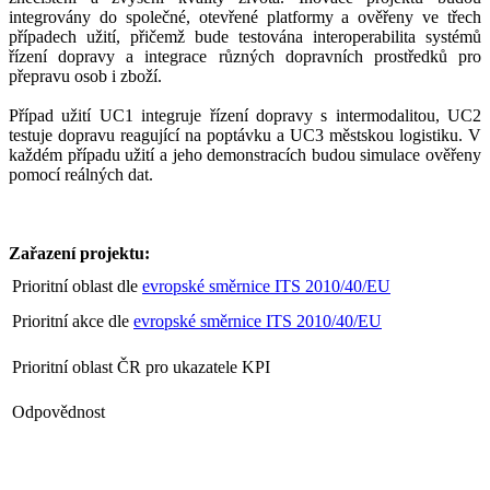
integrovány do společné, otevřené platformy a ověřeny ve třech
případech užití, přičemž bude testována interoperabilita systémů
řízení dopravy a integrace různých dopravních prostředků pro
přepravu osob i zboží.
Případ užití UC1 integruje řízení dopravy s intermodalitou, UC2
testuje dopravu reagující na poptávku a UC3 městskou logistiku. V
každém případu užití a jeho demonstracích budou simulace ověřeny
pomocí reálných dat.
Zařazení projektu:
Prioritní oblast dle
evropské směrnice ITS 2010/40/EU
Prioritní akce dle
evropské směrnice ITS 2010/40/EU
Prioritní oblast ČR pro ukazatele KPI
Odpovědnost