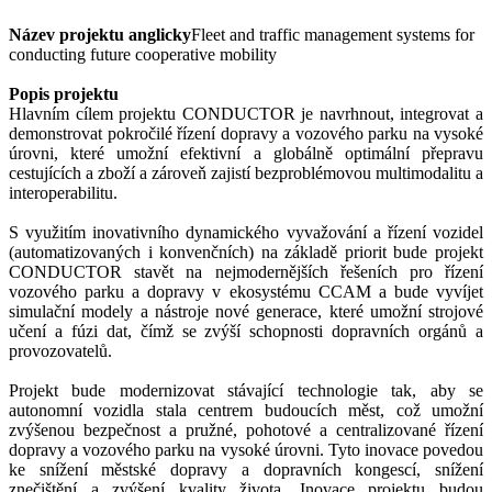
Název projektu anglicky
Fleet and traffic management systems for
conducting future cooperative mobility
Popis projektu
Hlavním cílem projektu CONDUCTOR je navrhnout, integrovat a
demonstrovat pokročilé řízení dopravy a vozového parku na vysoké
úrovni, které umožní efektivní a globálně optimální přepravu
cestujících a zboží a zároveň zajistí bezproblémovou multimodalitu a
interoperabilitu.
S využitím inovativního dynamického vyvažování a řízení vozidel
(automatizovaných i konvenčních) na základě priorit bude projekt
CONDUCTOR stavět na nejmodernějších řešeních pro řízení
vozového parku a dopravy v ekosystému CCAM a bude vyvíjet
simulační modely a nástroje nové generace, které umožní strojové
učení a fúzi dat, čímž se zvýší schopnosti dopravních orgánů a
provozovatelů.
Projekt bude modernizovat stávající technologie tak, aby se
autonomní vozidla stala centrem budoucích měst, což umožní
zvýšenou bezpečnost a pružné, pohotové a centralizované řízení
dopravy a vozového parku na vysoké úrovni. Tyto inovace povedou
ke snížení městské dopravy a dopravních kongescí, snížení
znečištění a zvýšení kvality života. Inovace projektu budou