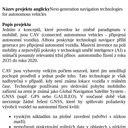
Název projektu anglicky
Next-generation navigation technologies
for autonomous vehicles
Popis projektu
Jedním z konceptů, které povedou ke změně paradigmatu v
mobilitě, jsou CAV (connected autonomous vehicles - připojená
autonomní vozidla). Albora poskytuje technologii navigace příští
generace pro připojená autonomní vozidla. Masivní investice na poli
mobility a nejnovější pokroky v technologii umělé inteligence (AI) a
snímačů posunuly relevantní tržní přínos autonomního řízení z roku
2035 do roku 2020.
CAV jsou vybaveny velkým počtem senzorů, které jim umožňují
pochopit prostředí a jednat podle toho. Tato technologie je však
nadbytečná v případě, kdy není známa lokace vozidla v reálném
čase. Technologie používaná pro sledování pohybu mobilního
zařízení na zemi je známá jako Global Navigation Satellite System -
GNSS (např. GPS nebo GALILEO). V současné době však
neexistuje žádné řešení GNSS, které by splňovalo požadavky
výrobců vozidel na autonomní řízení kvůli:
vysokým nákladům na plošné zavedení (odvětví s nízkou
marží)
nemožnosti poskytování reálných data v oblastech s nízkým