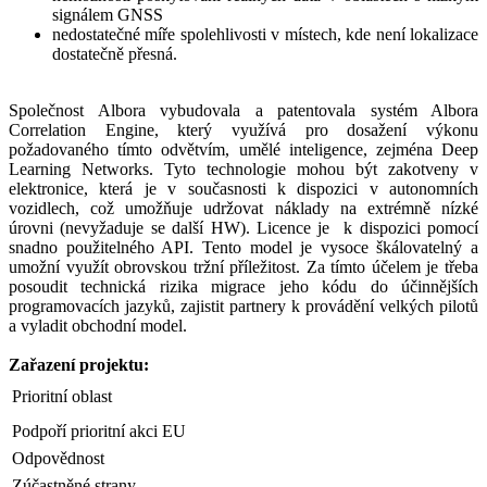
signálem GNSS
nedostatečné míře spolehlivosti v místech, kde není lokalizace
dostatečně přesná.
Společnost Albora vybudovala a patentovala systém Albora
Correlation Engine, který využívá pro dosažení výkonu
požadovaného tímto odvětvím, umělé inteligence, zejména Deep
Learning Networks. Tyto technologie mohou být zakotveny v
elektronice, která je v současnosti k dispozici v autonomních
vozidlech, což umožňuje udržovat náklady na extrémně nízké
úrovni (nevyžaduje se další HW). Licence je k dispozici pomocí
snadno použitelného API. Tento model je vysoce škálovatelný a
umožní využít obrovskou tržní příležitost. Za tímto účelem je třeba
posoudit technická rizika migrace jeho kódu do účinnějších
programovacích jazyků, zajistit partnery k provádění velkých pilotů
a vyladit obchodní model.
Zařazení projektu:
Prioritní oblast
Podpoří prioritní akci EU
Odpovědnost
Zúčastněné strany