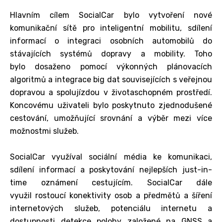
Hlavním cílem SocialCar bylo vytvoření nové
komunikační sítě pro inteligentní mobilitu, sdílení
informací o integraci osobních automobilů do
stávajících systémů dopravy a mobility. Toho
bylo dosaženo pomocí výkonných plánovacích
algoritmů a integrace big dat souvisejících s veřejnou
dopravou a spolujízdou v životaschopném prostředí.
Koncovému uživateli bylo poskytnuto zjednodušené
cestování, umožňující srovnání a výběr mezi více
možnostmi služeb.
SocialCar využíval sociální média ke komunikaci,
sdílení informací a poskytování nejlepších just-in-
time oznámení cestujícím. SocialCar dále
využil rostoucí konektivity osob a předmětů a šíření
internetových služeb, potenciálu internetu a
dostupnosti detekce polohy založené na GNSS a