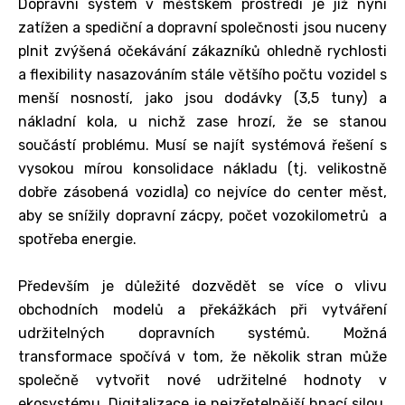
Dopravní systém v městském prostředí je již nyní
zatížen a spediční a dopravní společnosti jsou nuceny
plnit zvýšená očekávání zákazníků ohledně rychlosti
a flexibility nasazováním stále většího počtu vozidel s
menší nosností, jako jsou dodávky (3,5 tuny) a
nákladní kola, u nichž zase hrozí, že se stanou
součástí problému. Musí se najít systémová řešení s
vysokou mírou konsolidace nákladu (tj. velikostně
dobře zásobená vozidla) co nejvíce do center měst,
aby se snížily dopravní zácpy, počet vozokilometrů a
spotřeba energie.
Především je důležité dozvědět se více o vlivu
obchodních modelů a překážkách při vytváření
udržitelných dopravních systémů. Možná
transformace spočívá v tom, že několik stran může
společně vytvořit nové udržitelné hodnoty v
ekosystému. Digitalizace je nejzřetelnější hnací silou,