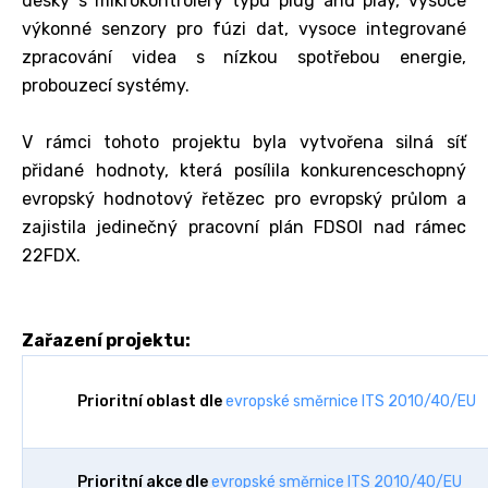
desky s mikrokontroléry typu plug and play, vysoce
výkonné senzory pro fúzi dat, vysoce integrované
zpracování videa s nízkou spotřebou energie,
probouzecí systémy.
V rámci tohoto projektu byla vytvořena silná síť
přidané hodnoty, která posílila konkurenceschopný
evropský hodnotový řetězec pro evropský průlom a
zajistila jedinečný pracovní plán FDSOI nad rámec
22FDX.
Zařazení projektu:
Prioritní oblast dle
evropské směrnice ITS 2010/40/EU
Prioritní akce dle
evropské směrnice ITS 2010/40/EU