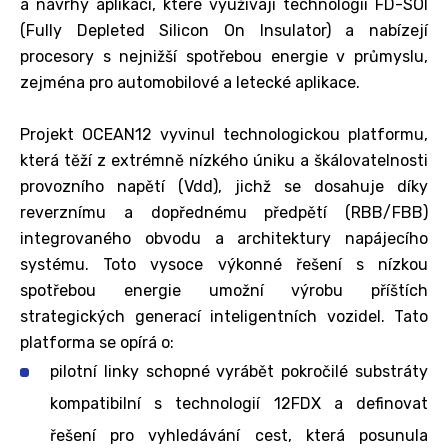
a návrhy aplikací, které využívají technologii FD-SOI
(Fully Depleted Silicon On Insulator) a nabízejí
procesory s nejnižší spotřebou energie v průmyslu,
zejména pro automobilové a letecké aplikace.
Projekt OCEAN12 vyvinul technologickou platformu,
která těží z extrémně nízkého úniku a škálovatelnosti
provozního napětí (Vdd), jichž se dosahuje díky
reverznímu a dopřednému předpětí (RBB/FBB)
integrovaného obvodu a architektury napájecího
systému. Toto vysoce výkonné řešení s nízkou
spotřebou energie umožní výrobu příštích
strategických generací inteligentních vozidel. Tato
platforma se opírá o:
pilotní linky schopné vyrábět pokročilé substráty
kompatibilní s technologií 12FDX a definovat
řešení pro vyhledávání cest, která posunula