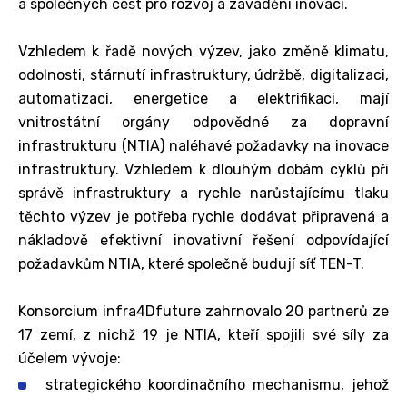
a společných cest pro rozvoj a zavádění inovací.
Vzhledem k řadě nových výzev, jako změně klimatu,
odolnosti, stárnutí infrastruktury, údržbě, digitalizaci,
automatizaci, energetice a elektrifikaci, mají
vnitrostátní orgány odpovědné za dopravní
infrastrukturu (NTIA) naléhavé požadavky na inovace
infrastruktury. Vzhledem k dlouhým dobám cyklů při
správě infrastruktury a rychle narůstajícímu tlaku
těchto výzev je potřeba rychle dodávat připravená a
nákladově efektivní inovativní řešení odpovídající
požadavkům NTIA, které společně budují síť TEN-T.
Konsorcium infra4Dfuture zahrnovalo 20 partnerů ze
17 zemí, z nichž 19 je NTIA, kteří spojili své síly za
účelem vývoje:
strategického koordinačního mechanismu, jehož