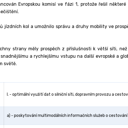
inancován Evropskou komisí ve fázi 1, protože řešil někter
ečištění.
 jízdních kol a umožnilo správu a druhy mobility ve prosp
hny strany měly prospěch z příslušnosti k větší síti, než 
 snadnějšímu a rychlejšímu vstupu na další evropské a glob
m světě.
I. - optimální využití dat o silniční síti, dopravním provozu a cesto
a) - poskytování multimodálních informačních služeb o cestování v