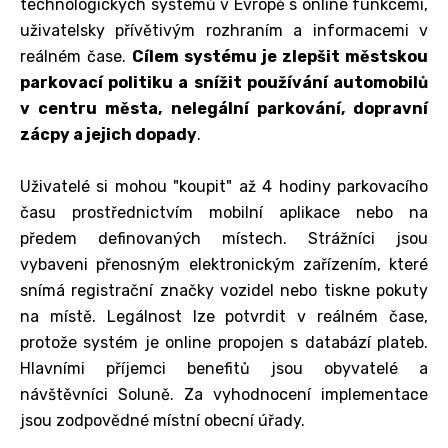
technologických systémů v Evropě s online funkcemi,
uživatelsky přívětivým rozhraním a informacemi v
reálném čase.
Cílem systému je zlepšit městskou
parkovací politiku a snížit používání automobilů
v centru města, nelegální parkování, dopravní
zácpy a jejich dopady
.
Uživatelé si mohou "koupit" až 4 hodiny parkovacího
času prostřednictvím mobilní aplikace nebo na
předem definovaných místech. Strážníci jsou
vybaveni přenosným elektronickým zařízením, které
snímá registrační značky vozidel nebo tiskne pokuty
na místě. Legálnost lze potvrdit v reálném čase,
protože systém je online propojen s databází plateb.
Hlavními příjemci benefitů jsou obyvatelé a
návštěvníci Soluně. Za vyhodnocení implementace
jsou zodpovědné místní obecní úřady.