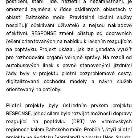
postižení, starší lidé, nezletilí a nezaměstnaní, je
omezená zejména v řídce osídlených oblastech v
oblasti Baltského moře. Pravidelné lokální služby
nesplňují očekávání uživatelů a nejsou nákladově
efektivní. RESPONSE změnil přístup od dopravních
řešení orientovaných na nabídku k řešením reagujícím
na poptávku. Projekt ukázal, jak lze geodata využít
pro rozhodování orgánů veřejné správy. Na rozdíl od
autobusových linek s pevně stanovenými jízdními
řády byly v projektu pilotní bezproblémové cesty,
digitalizované obchodní modely a návrh služeb
orientovaný na potřeby.
Pilotní projekty byly ústředním prvkem projektu
RESPONSE, jehož cílem bylo rozvíjet možnosti dopravy
reagující na poptávku (DRT) ve venkovských
regionech kolem Baltského moře. Proběhl\ čtyři pilotní
projekty ve Švédsku (Värmland) a Norsku (Nes, Sauda,