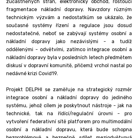
zúčastněných stran, elektronický obchod, rostoucí
fragmentace nákladní dopravy. Navzdory různým
technickým výzvám a nedostatkům se ukázalo, že
současné systémy řízení a regulace jsou dosud
nedostatečné, neboť se zabývají systémy osobní a
nákladní dopravy jako nezávislými - a tudíž
oddělenými - odvětvími, zatímco integrace osobní a
nákladní dopravy byla v posledních letech předmětem
diskusí v dopravní komunitě, přičemž vrchol nastal po
nedávné krizi Covid19.
Projekt DELPHI se zaměřuje na strategický rozměr
integrace osobní a nákladní dopravy do jediného
systému, jehož cílem je poskytnout nástroje - jak na
technické, tak na řídící/regulační úrovni - pro
vytvoření federativní sítě platforem pro multimodální
osobní a nákladní dopravu, která bude schopna
bezproblémově a bezpečně sdílet meziodvětvová