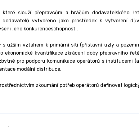
m, které slouží přepravcům a hráčům dodavatelského řet
a dodavatelů vytvořeno jako prostředek k vytvoření dů
výšení jeho konkurenceschopnosti.
 s užším vztahem k primární síti (přístavní uzly a pozemn
 do ekonomické kvantifikace zkrácení doby přepravního řetě
i nezbytné pro podporu komunikace operátorů s institucemi (
entace modální distribuce.
 prostřednictvím zkoumání potřeb operátorů definovat logic
-