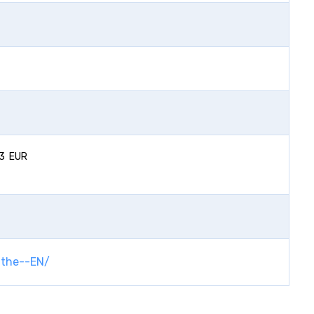
63 EUR
-the--EN/